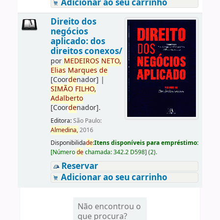
Adicionar ao seu carrinho
Direito dos
negócios
aplicado: dos
direitos conexos/
por
ME
DE
IROS
NETO,
Elias
Marques
de
[Coor
de
nador]
|
SIMÃO
FILHO,
Adalberto
[Coor
de
nador]
.
Editora:
São Paulo:
Almedina,
2016
Disponibilida
de
:
Itens disponíveis para empréstimo:
[
Número
de
chamada:
342.2 D598
]
(2).
Reservar
Adicionar ao seu carrinho
Não encontrou o
que procura?