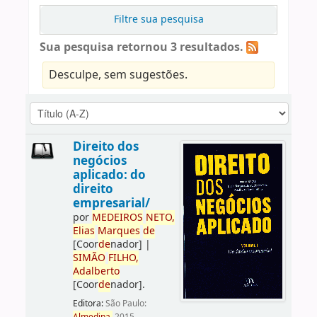
Filtre sua pesquisa
Sua pesquisa retornou 3 resultados.
Desculpe, sem sugestões.
Direito dos
negócios
aplicado: do
direito
empresarial/
por
ME
DE
IROS
NETO,
Elias
Marques
de
[Coor
de
nador]
|
SIMÃO
FILHO,
Adalberto
[Coor
de
nador]
.
Editora:
São Paulo: