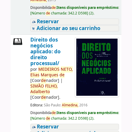
Almedina,
2015
Disponibilida
de
:
Itens disponíveis para empréstimo:
[
Número
de
chamada:
342.2 D598
]
(2).
Reservar
Adicionar ao seu carrinho
Direito dos
negócios
aplicado: do
direito
processual/
por
ME
DE
IROS
NETO,
Elias
Marques
de
[Coor
de
nador]
|
SIMÃO
FILHO,
Adalberto
[Coor
de
nador]
.
Editora:
São Paulo:
Almedina,
2016
Disponibilida
de
:
Itens disponíveis para empréstimo:
[
Número
de
chamada:
342.2 D598
]
(2).
Reservar