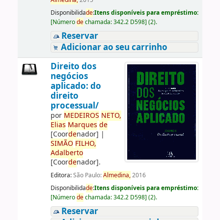
Almedina,
2015
Disponibilida
de
:
Itens disponíveis para empréstimo:
[
Número
de
chamada:
342.2 D598
]
(2).
Reservar
Adicionar ao seu carrinho
Direito dos
negócios
aplicado: do
direito
processual/
por
ME
DE
IROS
NETO,
Elias
Marques
de
[Coor
de
nador]
|
SIMÃO
FILHO,
Adalberto
[Coor
de
nador]
.
Editora:
São Paulo:
Almedina,
2016
Disponibilida
de
:
Itens disponíveis para empréstimo:
[
Número
de
chamada:
342.2 D598
]
(2).
Reservar