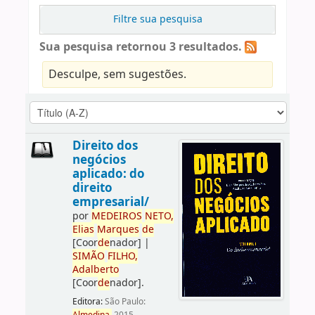
Filtre sua pesquisa
Sua pesquisa retornou 3 resultados.
Desculpe, sem sugestões.
Direito dos
negócios
aplicado: do
direito
empresarial/
por
ME
DE
IROS
NETO,
Elias
Marques
de
[Coor
de
nador]
|
SIMÃO
FILHO,
Adalberto
[Coor
de
nador]
.
Editora:
São Paulo: