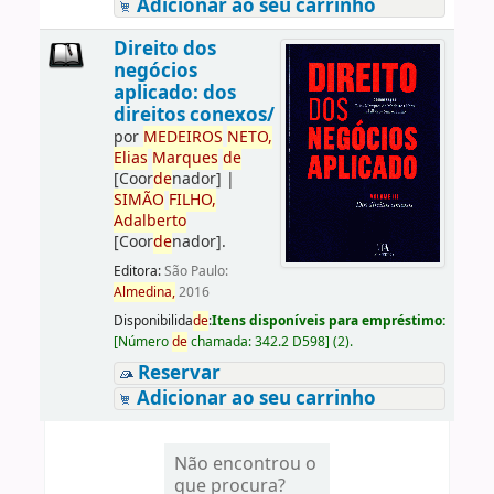
Adicionar ao seu carrinho
Direito dos
negócios
aplicado: dos
direitos conexos/
por
ME
DE
IROS
NETO,
Elias
Marques
de
[Coor
de
nador]
|
SIMÃO
FILHO,
Adalberto
[Coor
de
nador]
.
Editora:
São Paulo:
Almedina,
2016
Disponibilida
de
:
Itens disponíveis para empréstimo:
[
Número
de
chamada:
342.2 D598
]
(2).
Reservar
Adicionar ao seu carrinho
Não encontrou o
que procura?