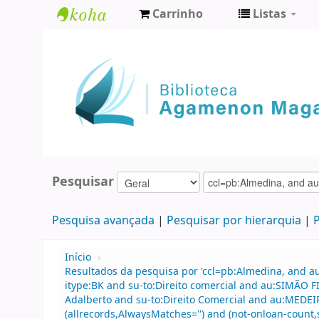
Carrinho
Listas
Biblioteca
Agamenon
Magalhães
Pesquisar
Pesquisa avançada
Pesquisar por hierarquia
P
Início
›
Resultados da pesquisa por 'ccl=pb:Almedina, and a
itype:BK and su-to:Direito comercial and au:SIMÃO
Adalberto and su-to:Direito Comercial and au:MEDEI
(allrecords,AlwaysMatches='') and (not-onloan-count,s