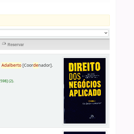
,
Adalberto
[Coor
de
nador]
.
D598
]
(2).