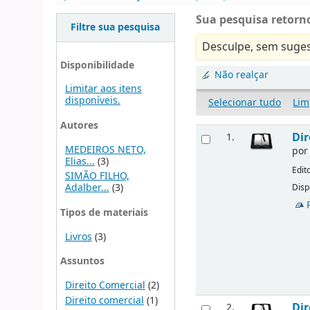
Sua pesquisa retorno
Filtre sua pesquisa
Desculpe, sem suges
Disponibilidade
Não realçar
Limitar aos itens
disponíveis.
Selecionar tudo
Lim
Autores
Dir
1.
MEDEIROS NETO,
po
Elias...
(3)
Edit
SIMÃO FILHO,
Adalber...
(3)
Disp
Tipos de materiais
Livros
(3)
Assuntos
Direito Comercial
(2)
Direito comercial
(1)
Dir
2.