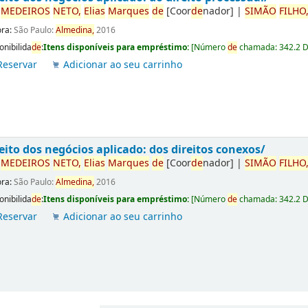
r
ME
DE
IROS
NETO,
Elias
Marques
de
[Coor
de
nador]
|
SIMÃO
FILHO
ora:
São Paulo:
Almedina,
2016
onibilida
de
:
Itens disponíveis para empréstimo:
[
Número
de
chamada:
342.2 
Reservar
Adicionar ao seu carrinho
eito dos negócios aplicado: dos direitos conexos/
r
ME
DE
IROS
NETO,
Elias
Marques
de
[Coor
de
nador]
|
SIMÃO
FILHO
ora:
São Paulo:
Almedina,
2016
onibilida
de
:
Itens disponíveis para empréstimo:
[
Número
de
chamada:
342.2 
Reservar
Adicionar ao seu carrinho