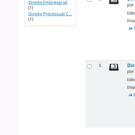
Direito Empresarial
po
(1)
Edit
Direito Processual C...
(1)
Disp
Dir
3.
po
Edit
Disp