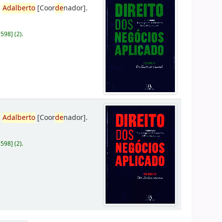
,
Adalberto
[Coor
de
nador]
.
D598
]
(2).
,
Adalberto
[Coor
de
nador]
.
D598
]
(2).