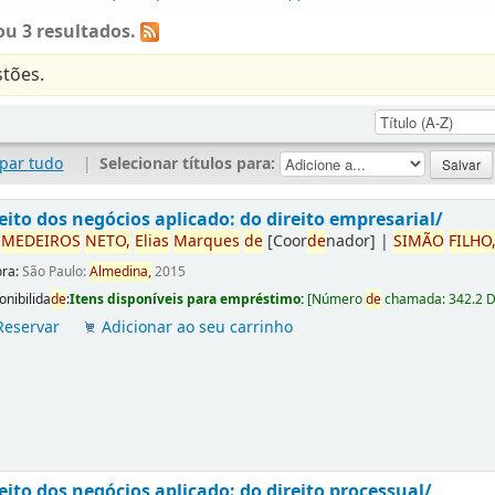
u 3 resultados.
tões.
par tudo
|
Selecionar títulos para:
eito dos negócios aplicado: do direito empresarial/
r
ME
DE
IROS
NETO,
Elias
Marques
de
[Coor
de
nador]
|
SIMÃO
FILHO
ora:
São Paulo:
Almedina,
2015
onibilida
de
:
Itens disponíveis para empréstimo:
[
Número
de
chamada:
342.2 
Reservar
Adicionar ao seu carrinho
eito dos negócios aplicado: do direito processual/