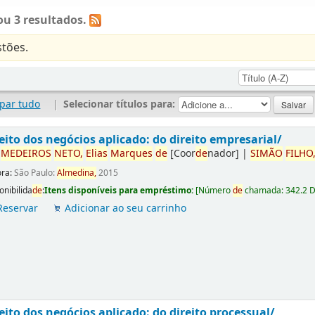
u 3 resultados.
tões.
par tudo
|
Selecionar títulos para:
eito dos negócios aplicado: do direito empresarial/
r
ME
DE
IROS
NETO,
Elias
Marques
de
[Coor
de
nador]
|
SIMÃO
FILHO
ora:
São Paulo:
Almedina,
2015
onibilida
de
:
Itens disponíveis para empréstimo:
[
Número
de
chamada:
342.2 
Reservar
Adicionar ao seu carrinho
eito dos negócios aplicado: do direito processual/