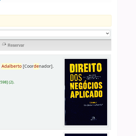
,
Adalberto
[Coor
de
nador]
.
D598
]
(2).