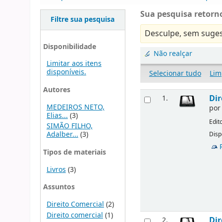
Sua pesquisa retorno
Filtre sua pesquisa
Desculpe, sem suges
Disponibilidade
Não realçar
Limitar aos itens
disponíveis.
Selecionar tudo
Lim
Autores
Dir
1.
MEDEIROS NETO,
po
Elias...
(3)
Edit
SIMÃO FILHO,
Adalber...
(3)
Disp
Tipos de materiais
Livros
(3)
Assuntos
Direito Comercial
(2)
Direito comercial
(1)
Dir
2.