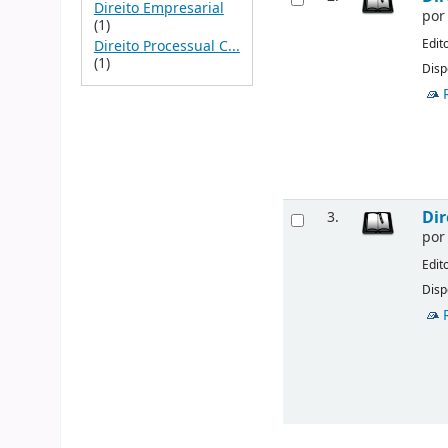
Direito Empresarial
po
(1)
Edit
Direito Processual C...
(1)
Disp
Dir
3.
po
Edit
Disp