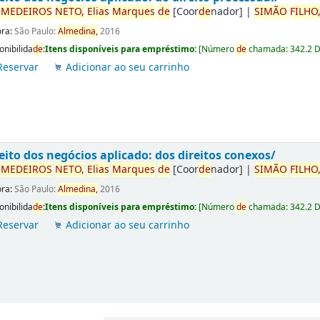
r
ME
DE
IROS
NETO,
Elias
Marques
de
[Coor
de
nador]
|
SIMÃO
FILHO
ora:
São Paulo:
Almedina,
2016
onibilida
de
:
Itens disponíveis para empréstimo:
[
Número
de
chamada:
342.2 
Reservar
Adicionar ao seu carrinho
eito dos negócios aplicado: dos direitos conexos/
r
ME
DE
IROS
NETO,
Elias
Marques
de
[Coor
de
nador]
|
SIMÃO
FILHO
ora:
São Paulo:
Almedina,
2016
onibilida
de
:
Itens disponíveis para empréstimo:
[
Número
de
chamada:
342.2 
Reservar
Adicionar ao seu carrinho