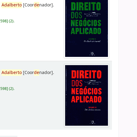
,
Adalberto
[Coor
de
nador]
.
D598
]
(2).
,
Adalberto
[Coor
de
nador]
.
D598
]
(2).