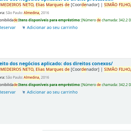
r
ME
DE
IROS
NETO,
Elias
Marques
de
[Coor
de
nador]
|
SIMÃO
FILHO
ora:
São Paulo:
Almedina,
2016
onibilida
de
:
Itens disponíveis para empréstimo:
[
Número
de
chamada:
342.2 
Reservar
Adicionar ao seu carrinho
eito dos negócios aplicado: dos direitos conexos/
r
ME
DE
IROS
NETO,
Elias
Marques
de
[Coor
de
nador]
|
SIMÃO
FILHO
ora:
São Paulo:
Almedina,
2016
onibilida
de
:
Itens disponíveis para empréstimo:
[
Número
de
chamada:
342.2 
Reservar
Adicionar ao seu carrinho