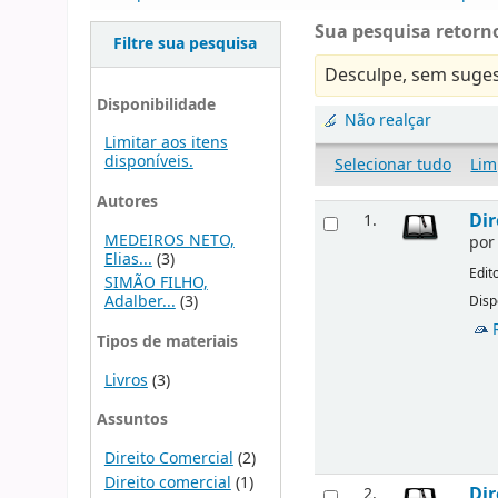
Sua pesquisa retorno
Filtre sua pesquisa
Desculpe, sem suges
Disponibilidade
Não realçar
Limitar aos itens
disponíveis.
Selecionar tudo
Lim
Autores
Dir
1.
MEDEIROS NETO,
po
Elias...
(3)
Edit
SIMÃO FILHO,
Adalber...
(3)
Disp
Tipos de materiais
Livros
(3)
Assuntos
Direito Comercial
(2)
Direito comercial
(1)
Dir
2.