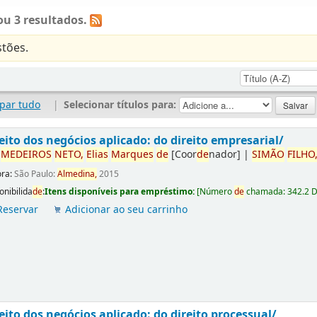
u 3 resultados.
tões.
par tudo
|
Selecionar títulos para:
eito dos negócios aplicado: do direito empresarial/
r
ME
DE
IROS
NETO,
Elias
Marques
de
[Coor
de
nador]
|
SIMÃO
FILHO
ora:
São Paulo:
Almedina,
2015
onibilida
de
:
Itens disponíveis para empréstimo:
[
Número
de
chamada:
342.2 
Reservar
Adicionar ao seu carrinho
eito dos negócios aplicado: do direito processual/