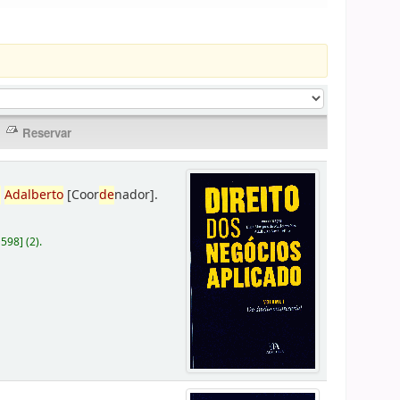
,
Adalberto
[Coor
de
nador]
.
D598
]
(2).