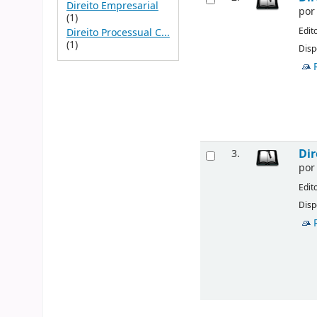
Direito Empresarial
po
(1)
Edit
Direito Processual C...
(1)
Disp
Dir
3.
po
Edit
Disp