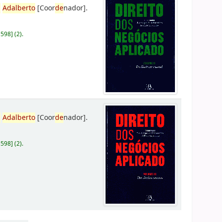
,
Adalberto
[Coor
de
nador]
.
D598
]
(2).
,
Adalberto
[Coor
de
nador]
.
D598
]
(2).