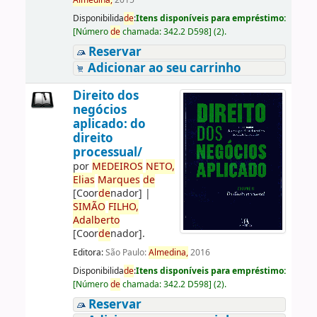
Almedina,
2015
Disponibilida
de
:
Itens disponíveis para empréstimo:
[
Número
de
chamada:
342.2 D598
]
(2).
Reservar
Adicionar ao seu carrinho
Direito dos
negócios
aplicado: do
direito
processual/
por
ME
DE
IROS
NETO,
Elias
Marques
de
[Coor
de
nador]
|
SIMÃO
FILHO,
Adalberto
[Coor
de
nador]
.
Editora:
São Paulo:
Almedina,
2016
Disponibilida
de
:
Itens disponíveis para empréstimo:
[
Número
de
chamada:
342.2 D598
]
(2).
Reservar