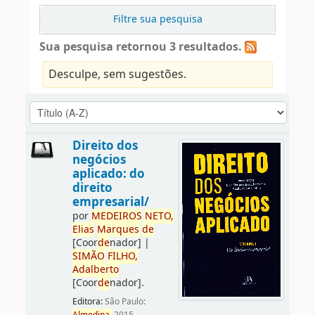
Filtre sua pesquisa
Sua pesquisa retornou 3 resultados.
Desculpe, sem sugestões.
Direito dos
negócios
aplicado: do
direito
empresarial/
por
ME
DE
IROS
NETO,
Elias
Marques
de
[Coor
de
nador]
|
SIMÃO
FILHO,
Adalberto
[Coor
de
nador]
.
Editora:
São Paulo: