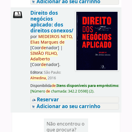
Adicionar ao seu carrinho
Direito dos
negócios
aplicado: dos
direitos conexos/
por
ME
DE
IROS
NETO,
Elias
Marques
de
[Coor
de
nador]
|
SIMÃO
FILHO,
Adalberto
[Coor
de
nador]
.
Editora:
São Paulo:
Almedina,
2016
Disponibilida
de
:
Itens disponíveis para empréstimo:
[
Número
de
chamada:
342.2 D598
]
(2).
Reservar
Adicionar ao seu carrinho
Não encontrou o
que procura?