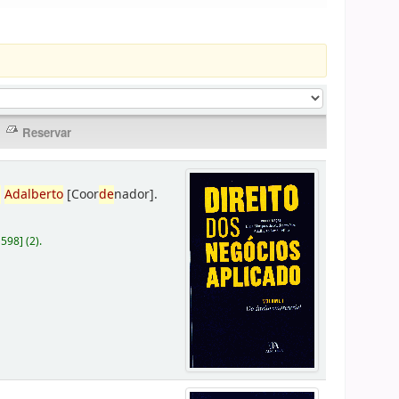
,
Adalberto
[Coor
de
nador]
.
D598
]
(2).