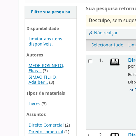
Sua pesquisa retorno
Filtre sua pesquisa
Desculpe, sem suges
Disponibilidade
Não realçar
Limitar aos itens
disponíveis.
Selecionar tudo
Lim
Autores
Dir
1.
MEDEIROS NETO,
po
Elias...
(3)
Edit
SIMÃO FILHO,
Adalber...
(3)
Disp
Tipos de materiais
Livros
(3)
Assuntos
Direito Comercial
(2)
Direito comercial
(1)
Dir
2.