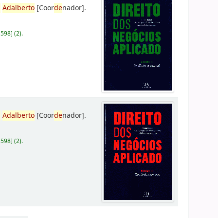
,
Adalberto
[Coor
de
nador]
.
D598
]
(2).
,
Adalberto
[Coor
de
nador]
.
D598
]
(2).