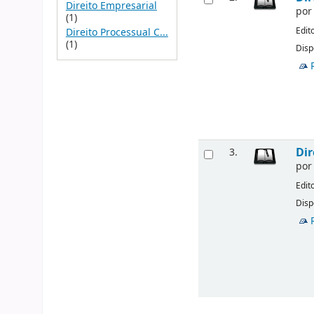
Direito Empresarial
po
(1)
Edit
Direito Processual C...
(1)
Disp
Dir
3.
po
Edit
Disp