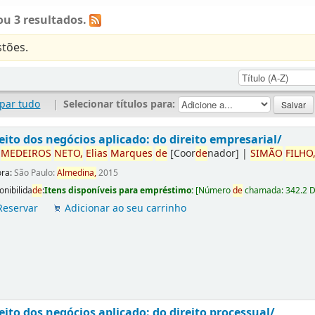
u 3 resultados.
tões.
par tudo
|
Selecionar títulos para:
eito dos negócios aplicado: do direito empresarial/
r
ME
DE
IROS
NETO,
Elias
Marques
de
[Coor
de
nador]
|
SIMÃO
FILHO
ora:
São Paulo:
Almedina,
2015
onibilida
de
:
Itens disponíveis para empréstimo:
[
Número
de
chamada:
342.2 
Reservar
Adicionar ao seu carrinho
eito dos negócios aplicado: do direito processual/