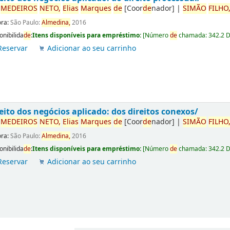
r
ME
DE
IROS
NETO,
Elias
Marques
de
[Coor
de
nador]
|
SIMÃO
FILHO
ora:
São Paulo:
Almedina,
2016
onibilida
de
:
Itens disponíveis para empréstimo:
[
Número
de
chamada:
342.2 
Reservar
Adicionar ao seu carrinho
eito dos negócios aplicado: dos direitos conexos/
r
ME
DE
IROS
NETO,
Elias
Marques
de
[Coor
de
nador]
|
SIMÃO
FILHO
ora:
São Paulo:
Almedina,
2016
onibilida
de
:
Itens disponíveis para empréstimo:
[
Número
de
chamada:
342.2 
Reservar
Adicionar ao seu carrinho