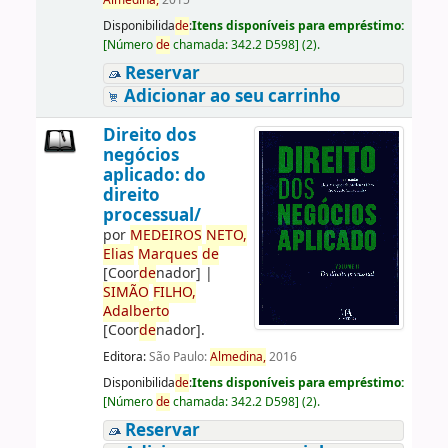
Almedina,
2015
Disponibilida
de
:
Itens disponíveis para empréstimo:
[
Número
de
chamada:
342.2 D598
]
(2).
Reservar
Adicionar ao seu carrinho
Direito dos
negócios
aplicado: do
direito
processual/
por
ME
DE
IROS
NETO,
Elias
Marques
de
[Coor
de
nador]
|
SIMÃO
FILHO,
Adalberto
[Coor
de
nador]
.
Editora:
São Paulo:
Almedina,
2016
Disponibilida
de
:
Itens disponíveis para empréstimo:
[
Número
de
chamada:
342.2 D598
]
(2).
Reservar