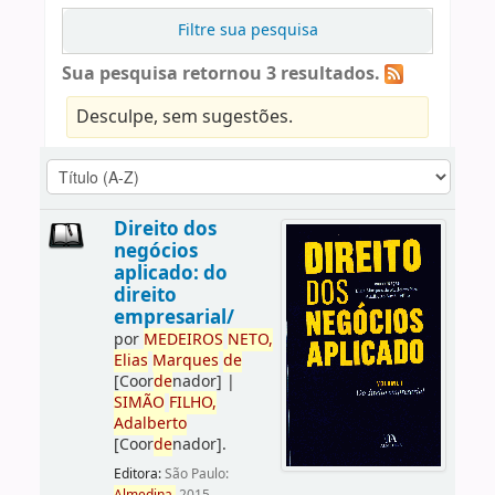
Filtre sua pesquisa
Sua pesquisa retornou 3 resultados.
Desculpe, sem sugestões.
Direito dos
negócios
aplicado: do
direito
empresarial/
por
ME
DE
IROS
NETO,
Elias
Marques
de
[Coor
de
nador]
|
SIMÃO
FILHO,
Adalberto
[Coor
de
nador]
.
Editora:
São Paulo: