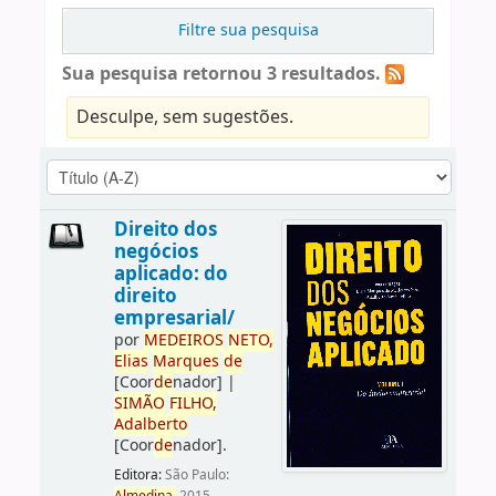
Filtre sua pesquisa
Sua pesquisa retornou 3 resultados.
Desculpe, sem sugestões.
Direito dos
negócios
aplicado: do
direito
empresarial/
por
ME
DE
IROS
NETO,
Elias
Marques
de
[Coor
de
nador]
|
SIMÃO
FILHO,
Adalberto
[Coor
de
nador]
.
Editora:
São Paulo: