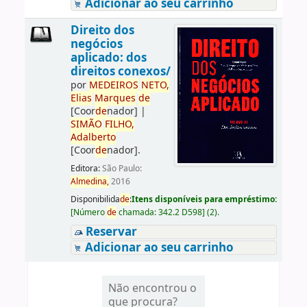
Adicionar ao seu carrinho
Direito dos
negócios
aplicado: dos
direitos conexos/
por
ME
DE
IROS
NETO,
Elias
Marques
de
[Coor
de
nador]
|
SIMÃO
FILHO,
Adalberto
[Coor
de
nador]
.
Editora:
São Paulo:
Almedina,
2016
Disponibilida
de
:
Itens disponíveis para empréstimo:
[
Número
de
chamada:
342.2 D598
]
(2).
Reservar
Adicionar ao seu carrinho
Não encontrou o
que procura?