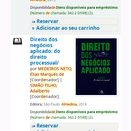
Almedina,
2015
Disponibilida
de
:
Itens disponíveis para empréstimo:
[
Número
de
chamada:
342.2 D598
]
(2).
Reservar
Adicionar ao seu carrinho
Direito dos
negócios
aplicado: do
direito
processual/
por
ME
DE
IROS
NETO,
Elias
Marques
de
[Coor
de
nador]
|
SIMÃO
FILHO,
Adalberto
[Coor
de
nador]
.
Editora:
São Paulo:
Almedina,
2016
Disponibilida
de
:
Itens disponíveis para empréstimo:
[
Número
de
chamada:
342.2 D598
]
(2).
Reservar