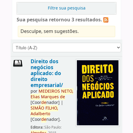
Filtre sua pesquisa
Sua pesquisa retornou 3 resultados.
Desculpe, sem sugestões.
Direito dos
negócios
aplicado: do
direito
empresarial/
por
ME
DE
IROS
NETO,
Elias
Marques
de
[Coor
de
nador]
|
SIMÃO
FILHO,
Adalberto
[Coor
de
nador]
.
Editora:
São Paulo: