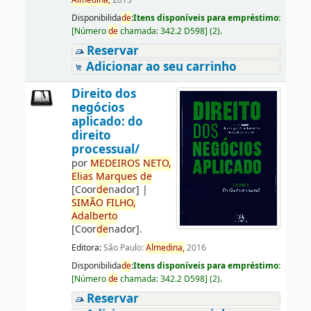
Almedina,
2015
Disponibilida
de
:
Itens disponíveis para empréstimo:
[
Número
de
chamada:
342.2 D598
]
(2).
Reservar
Adicionar ao seu carrinho
Direito dos
negócios
aplicado: do
direito
processual/
por
ME
DE
IROS
NETO,
Elias
Marques
de
[Coor
de
nador]
|
SIMÃO
FILHO,
Adalberto
[Coor
de
nador]
.
Editora:
São Paulo:
Almedina,
2016
Disponibilida
de
:
Itens disponíveis para empréstimo:
[
Número
de
chamada:
342.2 D598
]
(2).
Reservar