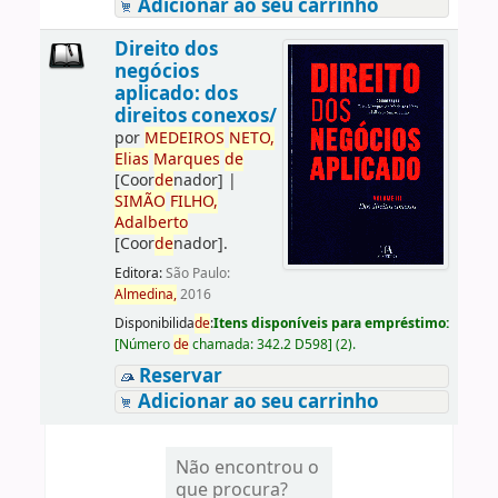
Adicionar ao seu carrinho
Direito dos
negócios
aplicado: dos
direitos conexos/
por
ME
DE
IROS
NETO,
Elias
Marques
de
[Coor
de
nador]
|
SIMÃO
FILHO,
Adalberto
[Coor
de
nador]
.
Editora:
São Paulo:
Almedina,
2016
Disponibilida
de
:
Itens disponíveis para empréstimo:
[
Número
de
chamada:
342.2 D598
]
(2).
Reservar
Adicionar ao seu carrinho
Não encontrou o
que procura?