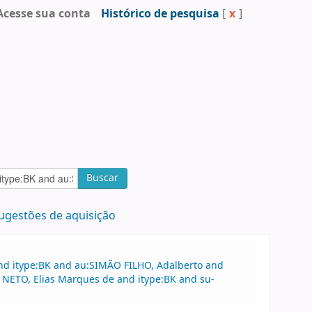
Acesse sua conta
Histórico de pesquisa
[
x
]
Buscar
ugestões de aquisição
and itype:BK and au:SIMÃO FILHO, Adalberto and
 NETO, Elias Marques de and itype:BK and su-