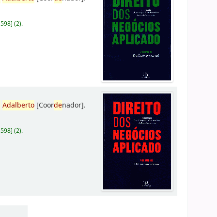
D598
]
(2).
,
Adalberto
[Coor
de
nador]
.
D598
]
(2).