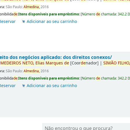
ora:
São Paulo:
Almedina,
2016
onibilida
de
:
Itens disponíveis para empréstimo:
[
Número
de
chamada:
342.2 
Reservar
Adicionar ao seu carrinho
eito dos negócios aplicado: dos direitos conexos/
r
ME
DE
IROS
NETO,
Elias
Marques
de
[Coor
de
nador]
|
SIMÃO
FILHO
ora:
São Paulo:
Almedina,
2016
onibilida
de
:
Itens disponíveis para empréstimo:
[
Número
de
chamada:
342.2 
Reservar
Adicionar ao seu carrinho
Não encontrou o que procura?