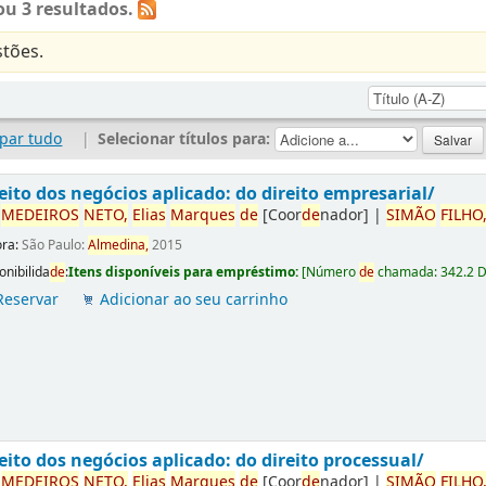
u 3 resultados.
tões.
par tudo
|
Selecionar títulos para:
eito dos negócios aplicado: do direito empresarial/
r
ME
DE
IROS
NETO,
Elias
Marques
de
[Coor
de
nador]
|
SIMÃO
FILHO
ora:
São Paulo:
Almedina,
2015
onibilida
de
:
Itens disponíveis para empréstimo:
[
Número
de
chamada:
342.2 
Reservar
Adicionar ao seu carrinho
eito dos negócios aplicado: do direito processual/
r
ME
DE
IROS
NETO,
Elias
Marques
de
[Coor
de
nador]
|
SIMÃO
FILHO