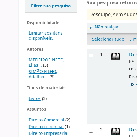
Sua pesquisa retorno
Filtre sua pesquisa
Desculpe, sem suges
Disponibilidade
Não realçar
Limitar aos itens
disponíveis.
Selecionar tudo
Lim
Autores
Dir
1.
MEDEIROS NETO,
po
Elias...
(3)
Edit
SIMÃO FILHO,
Adalber...
(3)
Disp
Tipos de materiais
Livros
(3)
Assuntos
Direito Comercial
(2)
Direito comercial
(1)
Dir
2.
Direito Empresarial
po