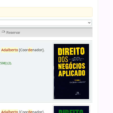
,
Adalberto
[Coor
de
nador]
.
D598
]
(2).
,
Adalberto
[Coor
de
nador]
.