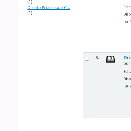
(1)
Edit
Direito Processual C...
(1)
Disp
Dir
3.
po
Edit
Disp