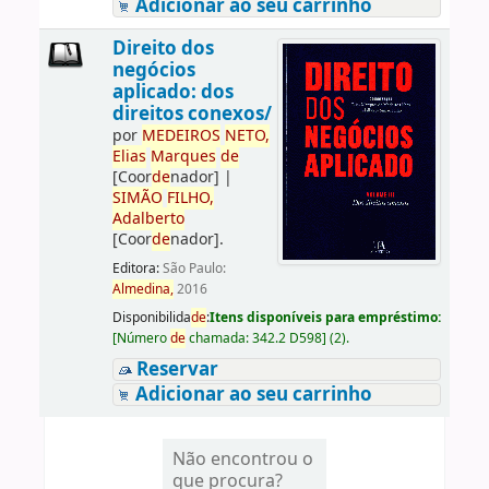
Adicionar ao seu carrinho
Direito dos
negócios
aplicado: dos
direitos conexos/
por
ME
DE
IROS
NETO,
Elias
Marques
de
[Coor
de
nador]
|
SIMÃO
FILHO,
Adalberto
[Coor
de
nador]
.
Editora:
São Paulo:
Almedina,
2016
Disponibilida
de
:
Itens disponíveis para empréstimo:
[
Número
de
chamada:
342.2 D598
]
(2).
Reservar
Adicionar ao seu carrinho
Não encontrou o
que procura?