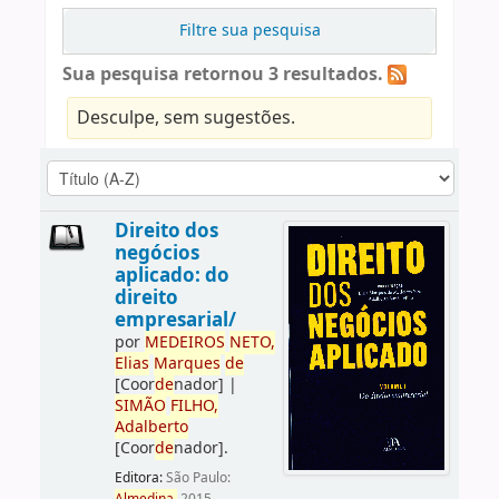
Filtre sua pesquisa
Sua pesquisa retornou 3 resultados.
Desculpe, sem sugestões.
Direito dos
negócios
aplicado: do
direito
empresarial/
por
ME
DE
IROS
NETO,
Elias
Marques
de
[Coor
de
nador]
|
SIMÃO
FILHO,
Adalberto
[Coor
de
nador]
.
Editora:
São Paulo: