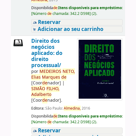
Almedina,
2015
Disponibilida
de
:
Itens disponíveis para empréstimo:
[
Número
de
chamada:
342.2 D598
]
(2).
Reservar
Adicionar ao seu carrinho
Direito dos
negócios
aplicado: do
direito
processual/
por
ME
DE
IROS
NETO,
Elias
Marques
de
[Coor
de
nador]
|
SIMÃO
FILHO,
Adalberto
[Coor
de
nador]
.
Editora:
São Paulo:
Almedina,
2016
Disponibilida
de
:
Itens disponíveis para empréstimo:
[
Número
de
chamada:
342.2 D598
]
(2).
Reservar