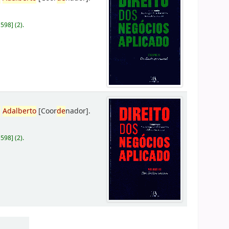
D598
]
(2).
,
Adalberto
[Coor
de
nador]
.
D598
]
(2).