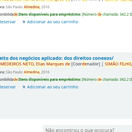
ora:
São Paulo:
Almedina,
2016
onibilida
de
:
Itens disponíveis para empréstimo:
[
Número
de
chamada:
342.2 
Reservar
Adicionar ao seu carrinho
eito dos negócios aplicado: dos direitos conexos/
r
ME
DE
IROS
NETO,
Elias
Marques
de
[Coor
de
nador]
|
SIMÃO
FILHO
ora:
São Paulo:
Almedina,
2016
onibilida
de
:
Itens disponíveis para empréstimo:
[
Número
de
chamada:
342.2 
Reservar
Adicionar ao seu carrinho
Não encontrou o que procura?