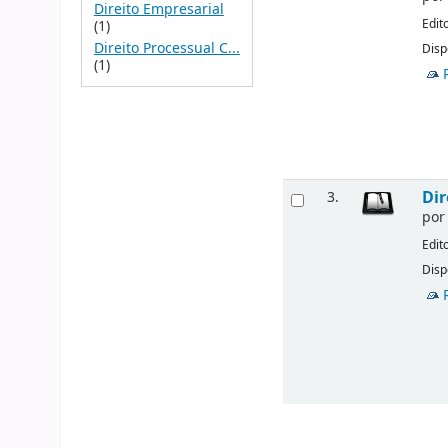
Direito Empresarial
Edit
(1)
Direito Processual C...
Disp
(1)
Dir
3.
po
Edit
Disp