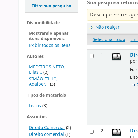
Sua pesquisa retorno
Filtre sua pesquisa
Desculpe, sem suges
Disponibilidade
Não realçar
Mostrando apenas
itens disponíveis
Selecionar tudo
Lim
Exibir todos os itens
Dir
1.
Autores
po
MEDEIROS NETO,
Edit
Elias...
(3)
Disp
SIMÃO FILHO,
Adalber...
(3)
Tipos de materiais
Livros
(3)
Assuntos
Direito Comercial
(2)
Dir
2.
Direito comercial
(1)
po