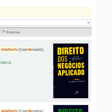
,
Adalberto
[Coor
de
nador]
.
D598
]
(2).
,
Adalberto
[Coor
de
nador]
.