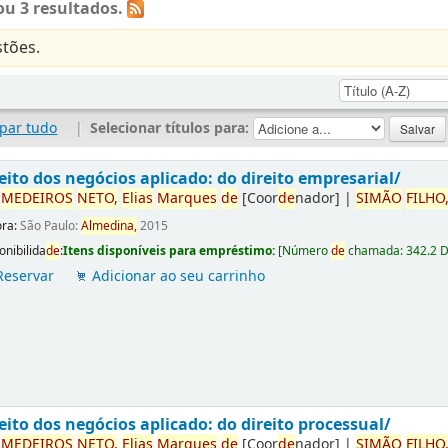
u 3 resultados.
tões.
par tudo
|
Selecionar títulos para:
eito dos negócios aplicado: do direito empresarial/
r
ME
DE
IROS
NETO,
Elias
Marques
de
[Coor
de
nador]
|
SIMÃO
FILHO
ora:
São Paulo:
Almedina,
2015
onibilida
de
:
Itens disponíveis para empréstimo:
[
Número
de
chamada:
342.2 
Reservar
Adicionar ao seu carrinho
eito dos negócios aplicado: do direito processual/
r
ME
DE
IROS
NETO,
Elias
Marques
de
[Coor
de
nador]
|
SIMÃO
FILHO