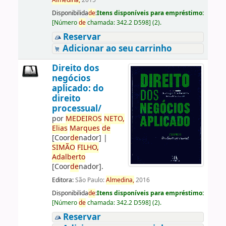
Almedina,
2015
Disponibilida
de
:
Itens disponíveis para empréstimo:
[
Número
de
chamada:
342.2 D598
]
(2).
Reservar
Adicionar ao seu carrinho
Direito dos
negócios
aplicado: do
direito
processual/
por
ME
DE
IROS
NETO,
Elias
Marques
de
[Coor
de
nador]
|
SIMÃO
FILHO,
Adalberto
[Coor
de
nador]
.
Editora:
São Paulo:
Almedina,
2016
Disponibilida
de
:
Itens disponíveis para empréstimo:
[
Número
de
chamada:
342.2 D598
]
(2).
Reservar