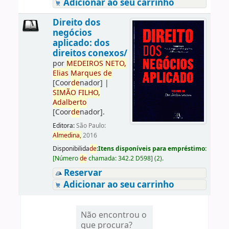
Adicionar ao seu carrinho
Direito dos
negócios
aplicado: dos
direitos conexos/
por
ME
DE
IROS
NETO,
Elias
Marques
de
[Coor
de
nador]
|
SIMÃO
FILHO,
Adalberto
[Coor
de
nador]
.
Editora:
São Paulo:
Almedina,
2016
Disponibilida
de
:
Itens disponíveis para empréstimo:
[
Número
de
chamada:
342.2 D598
]
(2).
Reservar
Adicionar ao seu carrinho
Não encontrou o
que procura?