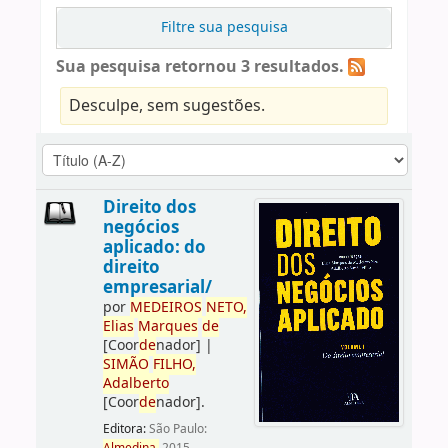
Filtre sua pesquisa
Sua pesquisa retornou 3 resultados.
Desculpe, sem sugestões.
Direito dos
negócios
aplicado: do
direito
empresarial/
por
ME
DE
IROS
NETO,
Elias
Marques
de
[Coor
de
nador]
|
SIMÃO
FILHO,
Adalberto
[Coor
de
nador]
.
Editora:
São Paulo: