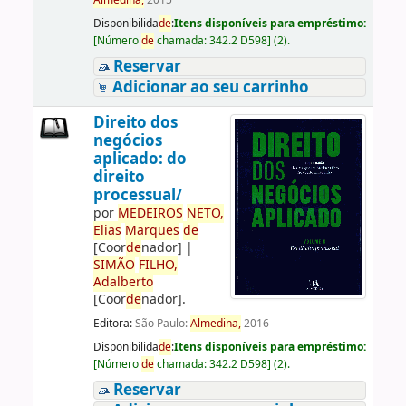
Almedina,
2015
Disponibilida
de
:
Itens disponíveis para empréstimo:
[
Número
de
chamada:
342.2 D598
]
(2).
Reservar
Adicionar ao seu carrinho
Direito dos
negócios
aplicado: do
direito
processual/
por
ME
DE
IROS
NETO,
Elias
Marques
de
[Coor
de
nador]
|
SIMÃO
FILHO,
Adalberto
[Coor
de
nador]
.
Editora:
São Paulo:
Almedina,
2016
Disponibilida
de
:
Itens disponíveis para empréstimo:
[
Número
de
chamada:
342.2 D598
]
(2).
Reservar