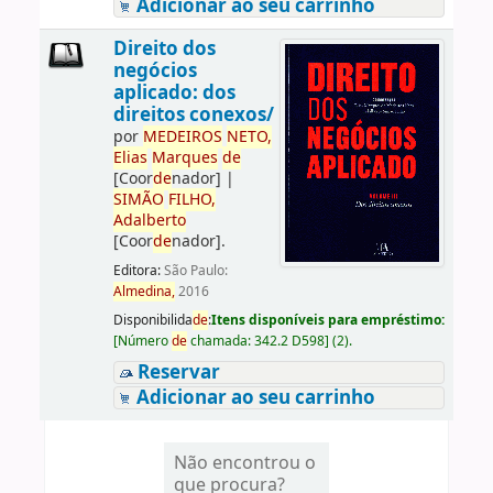
Adicionar ao seu carrinho
Direito dos
negócios
aplicado: dos
direitos conexos/
por
ME
DE
IROS
NETO,
Elias
Marques
de
[Coor
de
nador]
|
SIMÃO
FILHO,
Adalberto
[Coor
de
nador]
.
Editora:
São Paulo:
Almedina,
2016
Disponibilida
de
:
Itens disponíveis para empréstimo:
[
Número
de
chamada:
342.2 D598
]
(2).
Reservar
Adicionar ao seu carrinho
Não encontrou o
que procura?