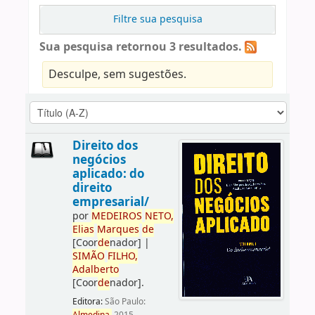
Filtre sua pesquisa
Sua pesquisa retornou 3 resultados.
Desculpe, sem sugestões.
Direito dos
negócios
aplicado: do
direito
empresarial/
por
ME
DE
IROS
NETO,
Elias
Marques
de
[Coor
de
nador]
|
SIMÃO
FILHO,
Adalberto
[Coor
de
nador]
.
Editora:
São Paulo: