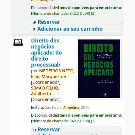
Almedina,
2015
Disponibilida
de
:
Itens disponíveis para empréstimo:
[
Número
de
chamada:
342.2 D598
]
(2).
Reservar
Adicionar ao seu carrinho
Direito dos
negócios
aplicado: do
direito
processual/
por
ME
DE
IROS
NETO,
Elias
Marques
de
[Coor
de
nador]
|
SIMÃO
FILHO,
Adalberto
[Coor
de
nador]
.
Editora:
São Paulo:
Almedina,
2016
Disponibilida
de
:
Itens disponíveis para empréstimo:
[
Número
de
chamada:
342.2 D598
]
(2).
Reservar