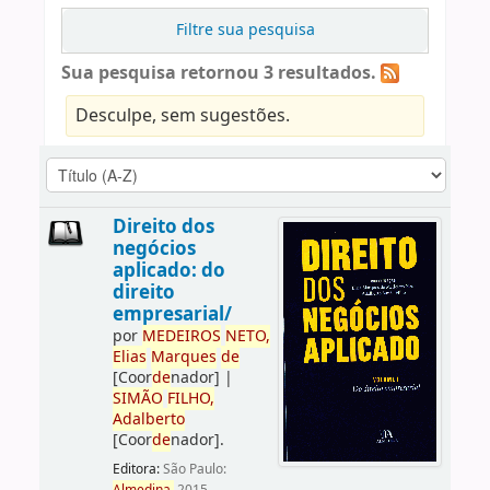
Filtre sua pesquisa
Sua pesquisa retornou 3 resultados.
Desculpe, sem sugestões.
Direito dos
negócios
aplicado: do
direito
empresarial/
por
ME
DE
IROS
NETO,
Elias
Marques
de
[Coor
de
nador]
|
SIMÃO
FILHO,
Adalberto
[Coor
de
nador]
.
Editora:
São Paulo: