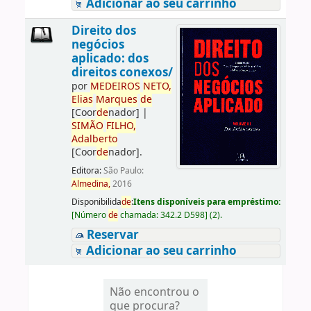
Adicionar ao seu carrinho
Direito dos
negócios
aplicado: dos
direitos conexos/
por
ME
DE
IROS
NETO,
Elias
Marques
de
[Coor
de
nador]
|
SIMÃO
FILHO,
Adalberto
[Coor
de
nador]
.
Editora:
São Paulo:
Almedina,
2016
Disponibilida
de
:
Itens disponíveis para empréstimo:
[
Número
de
chamada:
342.2 D598
]
(2).
Reservar
Adicionar ao seu carrinho
Não encontrou o
que procura?