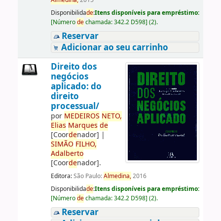
Almedina,
2015
Disponibilida
de
:
Itens disponíveis para empréstimo:
[
Número
de
chamada:
342.2 D598
]
(2).
Reservar
Adicionar ao seu carrinho
Direito dos
negócios
aplicado: do
direito
processual/
por
ME
DE
IROS
NETO,
Elias
Marques
de
[Coor
de
nador]
|
SIMÃO
FILHO,
Adalberto
[Coor
de
nador]
.
Editora:
São Paulo:
Almedina,
2016
Disponibilida
de
:
Itens disponíveis para empréstimo:
[
Número
de
chamada:
342.2 D598
]
(2).
Reservar