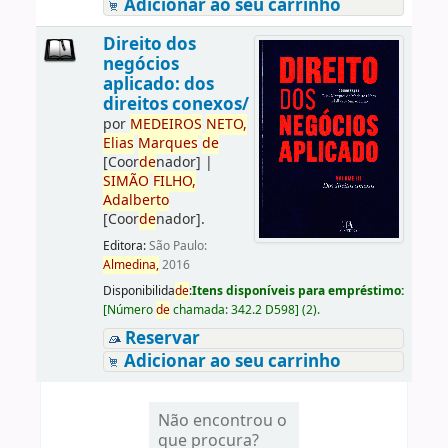
Adicionar ao seu carrinho
Direito dos
negócios
aplicado: dos
direitos conexos/
por
ME
DE
IROS
NETO,
Elias
Marques
de
[Coor
de
nador]
|
SIMÃO
FILHO,
Adalberto
[Coor
de
nador]
.
Editora:
São Paulo:
Almedina,
2016
Disponibilida
de
:
Itens disponíveis para empréstimo:
[
Número
de
chamada:
342.2 D598
]
(2).
Reservar
Adicionar ao seu carrinho
Não encontrou o
que procura?