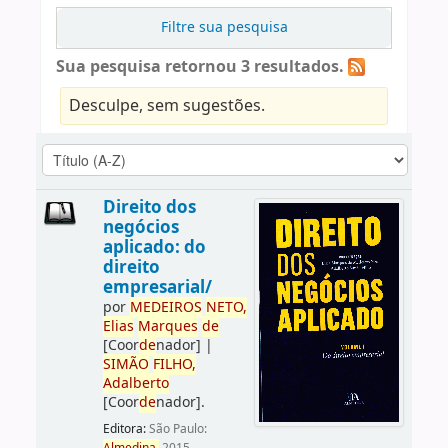
Filtre sua pesquisa
Sua pesquisa retornou 3 resultados.
Desculpe, sem sugestões.
Direito dos
negócios
aplicado: do
direito
empresarial/
por
ME
DE
IROS
NETO,
Elias
Marques
de
[Coor
de
nador]
|
SIMÃO
FILHO,
Adalberto
[Coor
de
nador]
.
Editora:
São Paulo: