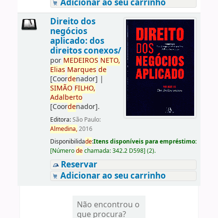
Adicionar ao seu carrinho
Direito dos
negócios
aplicado: dos
direitos conexos/
por
ME
DE
IROS
NETO,
Elias
Marques
de
[Coor
de
nador]
|
SIMÃO
FILHO,
Adalberto
[Coor
de
nador]
.
Editora:
São Paulo:
Almedina,
2016
Disponibilida
de
:
Itens disponíveis para empréstimo:
[
Número
de
chamada:
342.2 D598
]
(2).
Reservar
Adicionar ao seu carrinho
Não encontrou o
que procura?