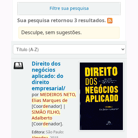
Filtre sua pesquisa
Sua pesquisa retornou 3 resultados.
Desculpe, sem sugestões.
Direito dos
negócios
aplicado: do
direito
empresarial/
por
ME
DE
IROS
NETO,
Elias
Marques
de
[Coor
de
nador]
|
SIMÃO
FILHO,
Adalberto
[Coor
de
nador]
.
Editora:
São Paulo: