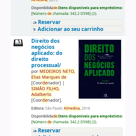
Almedina,
2015
Disponibilida
de
:
Itens disponíveis para empréstimo:
[
Número
de
chamada:
342.2 D598
]
(2).
Reservar
Adicionar ao seu carrinho
Direito dos
negócios
aplicado: do
direito
processual/
por
ME
DE
IROS
NETO,
Elias
Marques
de
[Coor
de
nador]
|
SIMÃO
FILHO,
Adalberto
[Coor
de
nador]
.
Editora:
São Paulo:
Almedina,
2016
Disponibilida
de
:
Itens disponíveis para empréstimo:
[
Número
de
chamada:
342.2 D598
]
(2).
Reservar