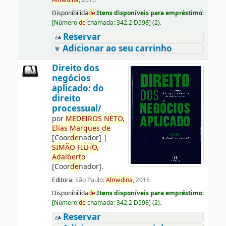
Almedina,
2015
Disponibilida
de
:
Itens disponíveis para empréstimo:
[
Número
de
chamada:
342.2 D598
]
(2).
Reservar
Adicionar ao seu carrinho
Direito dos
negócios
aplicado: do
direito
processual/
por
ME
DE
IROS
NETO,
Elias
Marques
de
[Coor
de
nador]
|
SIMÃO
FILHO,
Adalberto
[Coor
de
nador]
.
Editora:
São Paulo:
Almedina,
2016
Disponibilida
de
:
Itens disponíveis para empréstimo:
[
Número
de
chamada:
342.2 D598
]
(2).
Reservar