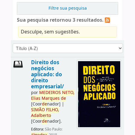
Filtre sua pesquisa
Sua pesquisa retornou 3 resultados.
Desculpe, sem sugestões.
Direito dos
negócios
aplicado: do
direito
empresarial/
por
ME
DE
IROS
NETO,
Elias
Marques
de
[Coor
de
nador]
|
SIMÃO
FILHO,
Adalberto
[Coor
de
nador]
.
Editora:
São Paulo: