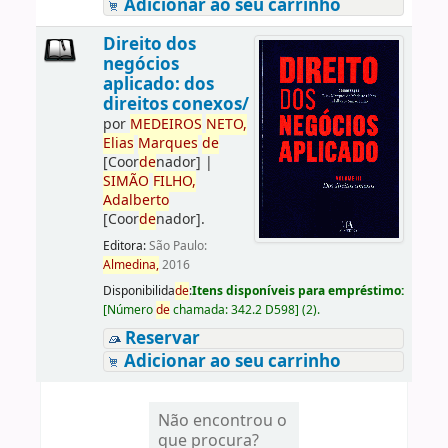
Adicionar ao seu carrinho
Direito dos
negócios
aplicado: dos
direitos conexos/
por
ME
DE
IROS
NETO,
Elias
Marques
de
[Coor
de
nador]
|
SIMÃO
FILHO,
Adalberto
[Coor
de
nador]
.
Editora:
São Paulo:
Almedina,
2016
Disponibilida
de
:
Itens disponíveis para empréstimo:
[
Número
de
chamada:
342.2 D598
]
(2).
Reservar
Adicionar ao seu carrinho
Não encontrou o
que procura?