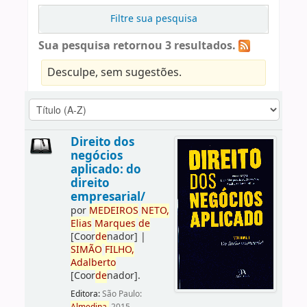
Filtre sua pesquisa
Sua pesquisa retornou 3 resultados.
Desculpe, sem sugestões.
Direito dos
negócios
aplicado: do
direito
empresarial/
por
ME
DE
IROS
NETO,
Elias
Marques
de
[Coor
de
nador]
|
SIMÃO
FILHO,
Adalberto
[Coor
de
nador]
.
Editora:
São Paulo: