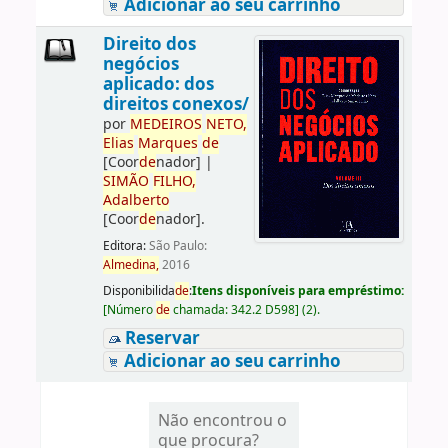
Adicionar ao seu carrinho
Direito dos
negócios
aplicado: dos
direitos conexos/
por
ME
DE
IROS
NETO,
Elias
Marques
de
[Coor
de
nador]
|
SIMÃO
FILHO,
Adalberto
[Coor
de
nador]
.
Editora:
São Paulo:
Almedina,
2016
Disponibilida
de
:
Itens disponíveis para empréstimo:
[
Número
de
chamada:
342.2 D598
]
(2).
Reservar
Adicionar ao seu carrinho
Não encontrou o
que procura?