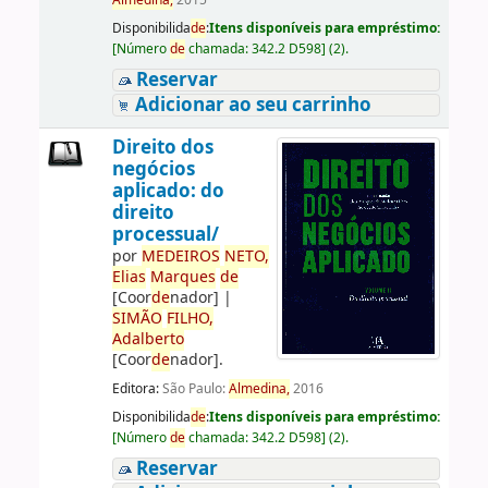
Almedina,
2015
Disponibilida
de
:
Itens disponíveis para empréstimo:
[
Número
de
chamada:
342.2 D598
]
(2).
Reservar
Adicionar ao seu carrinho
Direito dos
negócios
aplicado: do
direito
processual/
por
ME
DE
IROS
NETO,
Elias
Marques
de
[Coor
de
nador]
|
SIMÃO
FILHO,
Adalberto
[Coor
de
nador]
.
Editora:
São Paulo:
Almedina,
2016
Disponibilida
de
:
Itens disponíveis para empréstimo:
[
Número
de
chamada:
342.2 D598
]
(2).
Reservar