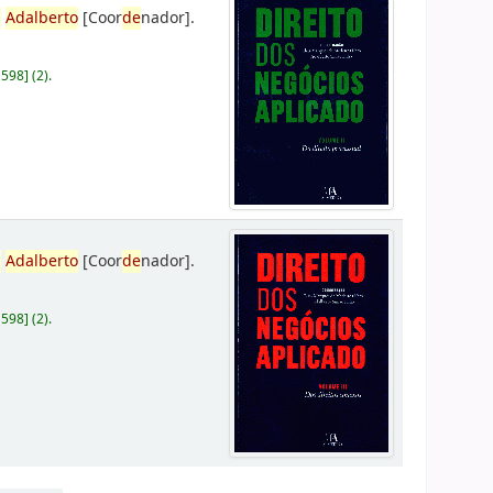
,
Adalberto
[Coor
de
nador]
.
D598
]
(2).
,
Adalberto
[Coor
de
nador]
.
D598
]
(2).