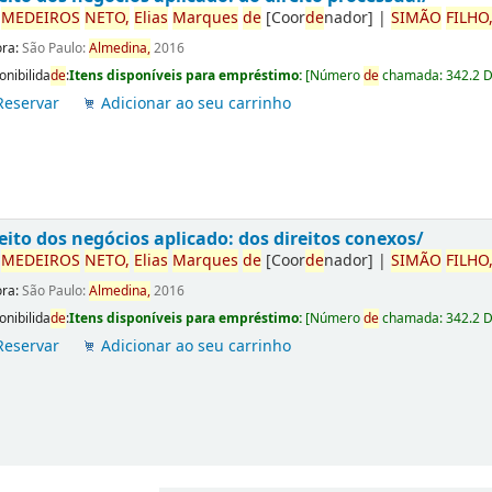
r
ME
DE
IROS
NETO,
Elias
Marques
de
[Coor
de
nador]
|
SIMÃO
FILHO
ora:
São Paulo:
Almedina,
2016
onibilida
de
:
Itens disponíveis para empréstimo:
[
Número
de
chamada:
342.2 
Reservar
Adicionar ao seu carrinho
eito dos negócios aplicado: dos direitos conexos/
r
ME
DE
IROS
NETO,
Elias
Marques
de
[Coor
de
nador]
|
SIMÃO
FILHO
ora:
São Paulo:
Almedina,
2016
onibilida
de
:
Itens disponíveis para empréstimo:
[
Número
de
chamada:
342.2 
Reservar
Adicionar ao seu carrinho