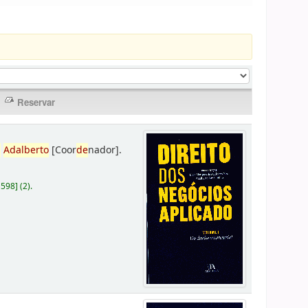
,
Adalberto
[Coor
de
nador]
.
D598
]
(2).