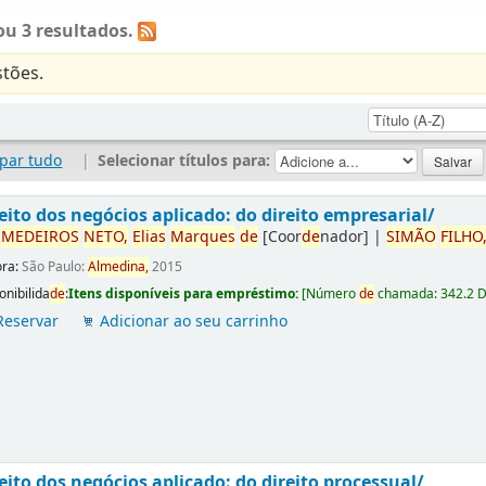
u 3 resultados.
tões.
par tudo
|
Selecionar títulos para:
eito dos negócios aplicado: do direito empresarial/
r
ME
DE
IROS
NETO,
Elias
Marques
de
[Coor
de
nador]
|
SIMÃO
FILHO
ora:
São Paulo:
Almedina,
2015
onibilida
de
:
Itens disponíveis para empréstimo:
[
Número
de
chamada:
342.2 
Reservar
Adicionar ao seu carrinho
eito dos negócios aplicado: do direito processual/