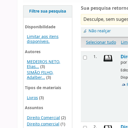
Sua pesquisa retorno
Filtre sua pesquisa
Desculpe, sem suges
Disponibilidade
Não realçar
Limitar aos itens
disponíveis.
Selecionar tudo
Lim
Autores
Dir
1.
MEDEIROS NETO,
po
Elias...
(3)
Edit
SIMÃO FILHO,
Adalber...
(3)
Disp
Tipos de materiais
Livros
(3)
Assuntos
Direito Comercial
(2)
Direito comercial
(1)
Dir
2.