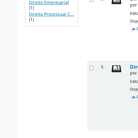
Direito Empresarial
po
(1)
Edit
Direito Processual C...
(1)
Disp
Dir
3.
po
Edit
Disp