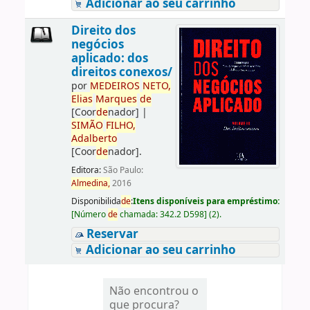
Adicionar ao seu carrinho
Direito dos
negócios
aplicado: dos
direitos conexos/
por
ME
DE
IROS
NETO,
Elias
Marques
de
[Coor
de
nador]
|
SIMÃO
FILHO,
Adalberto
[Coor
de
nador]
.
Editora:
São Paulo:
Almedina,
2016
Disponibilida
de
:
Itens disponíveis para empréstimo:
[
Número
de
chamada:
342.2 D598
]
(2).
Reservar
Adicionar ao seu carrinho
Não encontrou o
que procura?