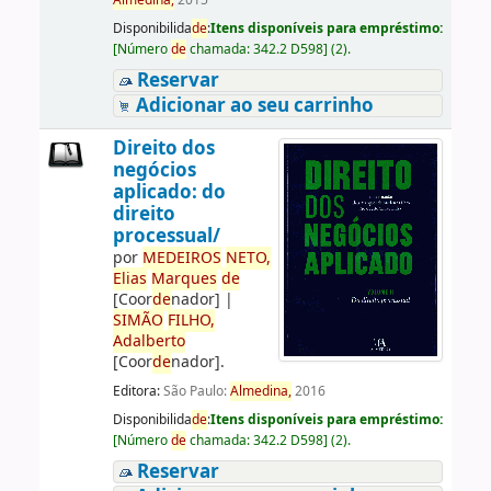
Almedina,
2015
Disponibilida
de
:
Itens disponíveis para empréstimo:
[
Número
de
chamada:
342.2 D598
]
(2).
Reservar
Adicionar ao seu carrinho
Direito dos
negócios
aplicado: do
direito
processual/
por
ME
DE
IROS
NETO,
Elias
Marques
de
[Coor
de
nador]
|
SIMÃO
FILHO,
Adalberto
[Coor
de
nador]
.
Editora:
São Paulo:
Almedina,
2016
Disponibilida
de
:
Itens disponíveis para empréstimo:
[
Número
de
chamada:
342.2 D598
]
(2).
Reservar