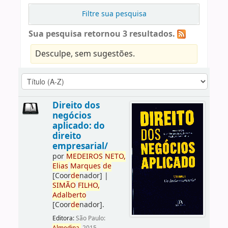
Filtre sua pesquisa
Sua pesquisa retornou 3 resultados.
Desculpe, sem sugestões.
Direito dos
negócios
aplicado: do
direito
empresarial/
por
ME
DE
IROS
NETO,
Elias
Marques
de
[Coor
de
nador]
|
SIMÃO
FILHO,
Adalberto
[Coor
de
nador]
.
Editora:
São Paulo: