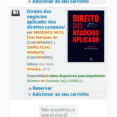
Adicionar ao seu carrinho
Direito dos
negócios
aplicado: dos
direitos conexos/
por
ME
DE
IROS
NETO,
Elias
Marques
de
[Coor
de
nador]
|
SIMÃO
FILHO,
Adalberto
[Coor
de
nador]
.
Editora:
São Paulo:
Almedina,
2016
Disponibilida
de
:
Itens disponíveis para empréstimo:
[
Número
de
chamada:
342.2 D598
]
(2).
Reservar
Adicionar ao seu carrinho
Não encontrou o
que procura?