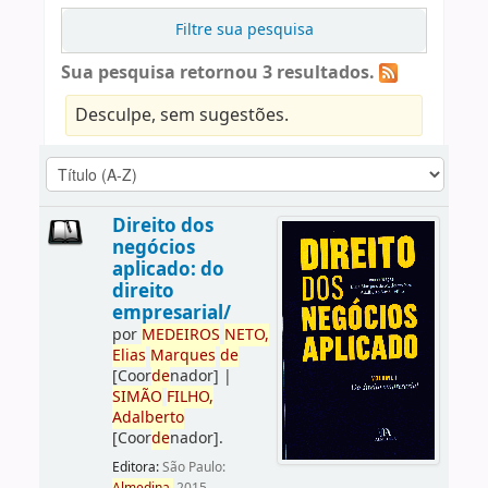
Filtre sua pesquisa
Sua pesquisa retornou 3 resultados.
Desculpe, sem sugestões.
Direito dos
negócios
aplicado: do
direito
empresarial/
por
ME
DE
IROS
NETO,
Elias
Marques
de
[Coor
de
nador]
|
SIMÃO
FILHO,
Adalberto
[Coor
de
nador]
.
Editora:
São Paulo: