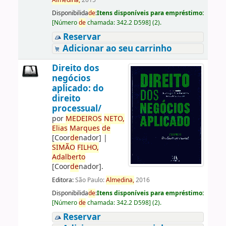
Almedina,
2015
Disponibilida
de
:
Itens disponíveis para empréstimo:
[
Número
de
chamada:
342.2 D598
]
(2).
Reservar
Adicionar ao seu carrinho
Direito dos
negócios
aplicado: do
direito
processual/
por
ME
DE
IROS
NETO,
Elias
Marques
de
[Coor
de
nador]
|
SIMÃO
FILHO,
Adalberto
[Coor
de
nador]
.
Editora:
São Paulo:
Almedina,
2016
Disponibilida
de
:
Itens disponíveis para empréstimo:
[
Número
de
chamada:
342.2 D598
]
(2).
Reservar