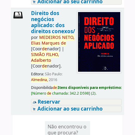
Adicionar ao seu carrinho
Direito dos
negócios
aplicado: dos
direitos conexos/
por
ME
DE
IROS
NETO,
Elias
Marques
de
[Coor
de
nador]
|
SIMÃO
FILHO,
Adalberto
[Coor
de
nador]
.
Editora:
São Paulo:
Almedina,
2016
Disponibilida
de
:
Itens disponíveis para empréstimo:
[
Número
de
chamada:
342.2 D598
]
(2).
Reservar
Adicionar ao seu carrinho
Não encontrou o
que procura?