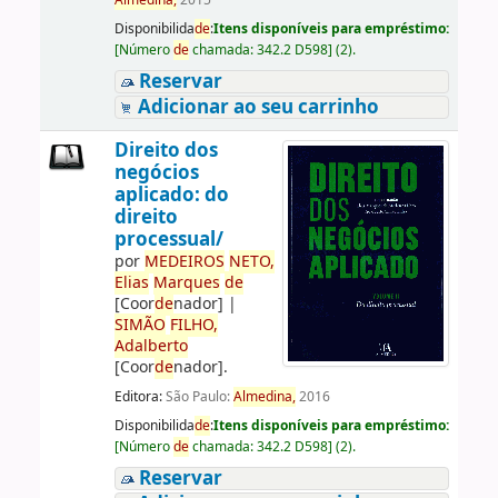
Almedina,
2015
Disponibilida
de
:
Itens disponíveis para empréstimo:
[
Número
de
chamada:
342.2 D598
]
(2).
Reservar
Adicionar ao seu carrinho
Direito dos
negócios
aplicado: do
direito
processual/
por
ME
DE
IROS
NETO,
Elias
Marques
de
[Coor
de
nador]
|
SIMÃO
FILHO,
Adalberto
[Coor
de
nador]
.
Editora:
São Paulo:
Almedina,
2016
Disponibilida
de
:
Itens disponíveis para empréstimo:
[
Número
de
chamada:
342.2 D598
]
(2).
Reservar