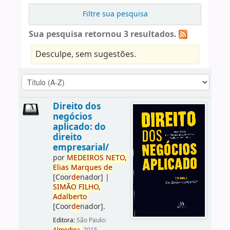
Filtre sua pesquisa
Sua pesquisa retornou 3 resultados.
Desculpe, sem sugestões.
Direito dos
negócios
aplicado: do
direito
empresarial/
por
ME
DE
IROS
NETO,
Elias
Marques
de
[Coor
de
nador]
|
SIMÃO
FILHO,
Adalberto
[Coor
de
nador]
.
Editora:
São Paulo: