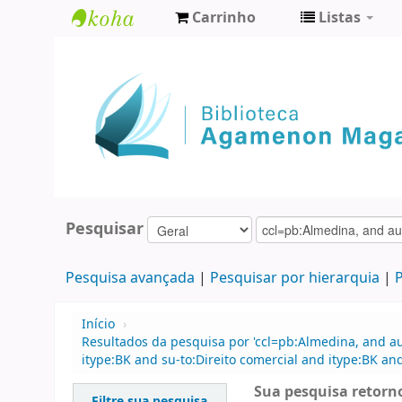
Carrinho
Listas
Biblioteca
Agamenon
Magalhães
Pesquisar
Pesquisa avançada
Pesquisar por hierarquia
P
Início
›
Resultados da pesquisa por 'ccl=pb:Almedina, and a
itype:BK and su-to:Direito comercial and itype:BK 
Sua pesquisa retorno
Filtre sua pesquisa