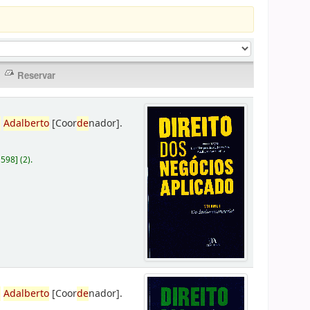
,
Adalberto
[Coor
de
nador]
.
D598
]
(2).
,
Adalberto
[Coor
de
nador]
.