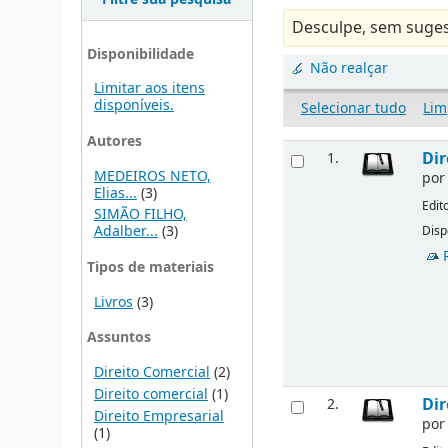
Desculpe, sem suges
Disponibilidade
Não realçar
Limitar aos itens
disponíveis.
Selecionar tudo
Lim
Autores
Dir
1.
MEDEIROS NETO,
po
Elias...
(3)
Edit
SIMÃO FILHO,
Adalber...
(3)
Disp
Tipos de materiais
Livros
(3)
Assuntos
Direito Comercial
(2)
Direito comercial
(1)
Dir
2.
Direito Empresarial
po
(1)