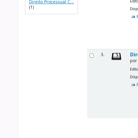
Edit
Direito Processual C...
(1)
Disp
Dir
3.
po
Edit
Disp