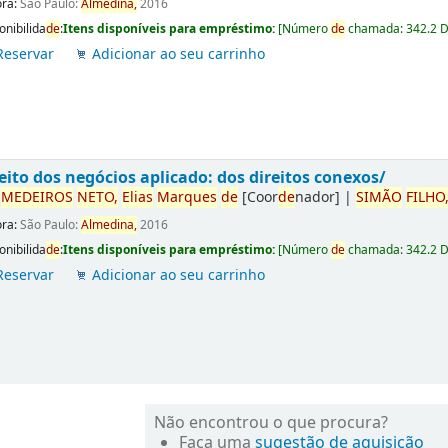
ora:
São Paulo:
Almedina,
2016
onibilida
de
:
Itens disponíveis para empréstimo:
[
Número
de
chamada:
342.2 
Reservar
Adicionar ao seu carrinho
eito dos negócios aplicado: dos direitos conexos/
r
ME
DE
IROS
NETO,
Elias
Marques
de
[Coor
de
nador]
|
SIMÃO
FILHO
ora:
São Paulo:
Almedina,
2016
onibilida
de
:
Itens disponíveis para empréstimo:
[
Número
de
chamada:
342.2 
Reservar
Adicionar ao seu carrinho
Não encontrou o que procura?
Faça uma
sugestão de aquisição