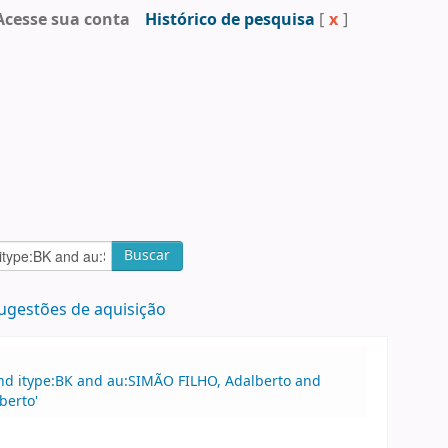
Acesse sua conta
Histórico de pesquisa
[
x
]
Buscar
ugestões de aquisição
and itype:BK and au:SIMÃO FILHO, Adalberto and
berto'