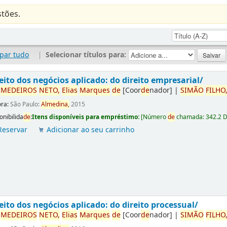
tões.
par tudo
|
Selecionar títulos para:
eito dos negócios aplicado: do direito empresarial/
r
ME
DE
IROS
NETO,
Elias
Marques
de
[Coor
de
nador]
|
SIMÃO
FILHO
ora:
São Paulo:
Almedina,
2015
onibilida
de
:
Itens disponíveis para empréstimo:
[
Número
de
chamada:
342.2 
Reservar
Adicionar ao seu carrinho
eito dos negócios aplicado: do direito processual/
r
ME
DE
IROS
NETO,
Elias
Marques
de
[Coor
de
nador]
|
SIMÃO
FILHO