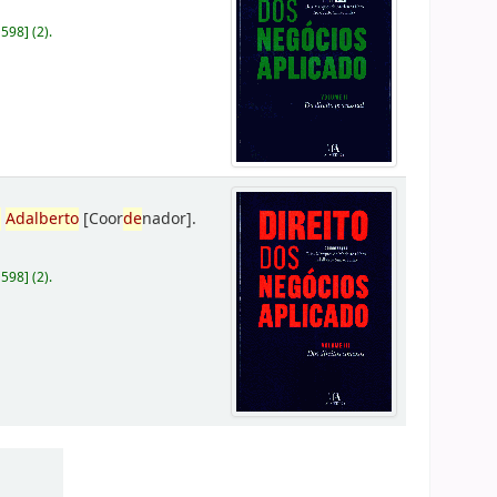
D598
]
(2).
,
Adalberto
[Coor
de
nador]
.
D598
]
(2).