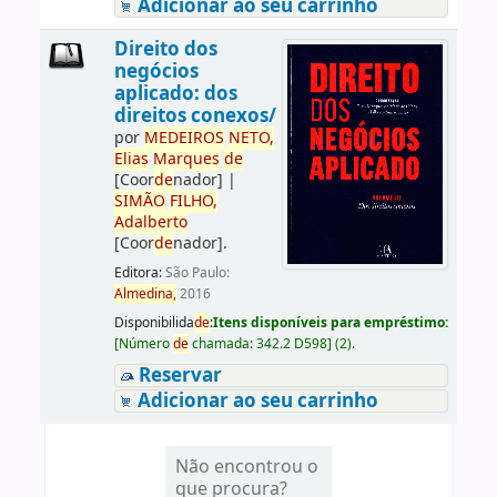
Adicionar ao seu carrinho
Direito dos
negócios
aplicado: dos
direitos conexos/
por
ME
DE
IROS
NETO,
Elias
Marques
de
[Coor
de
nador]
|
SIMÃO
FILHO,
Adalberto
[Coor
de
nador]
.
Editora:
São Paulo:
Almedina,
2016
Disponibilida
de
:
Itens disponíveis para empréstimo:
[
Número
de
chamada:
342.2 D598
]
(2).
Reservar
Adicionar ao seu carrinho
Não encontrou o
que procura?