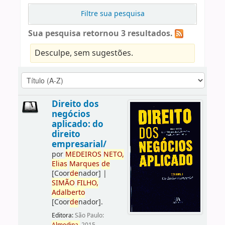
Filtre sua pesquisa
Sua pesquisa retornou 3 resultados.
Desculpe, sem sugestões.
Direito dos
negócios
aplicado: do
direito
empresarial/
por
ME
DE
IROS
NETO,
Elias
Marques
de
[Coor
de
nador]
|
SIMÃO
FILHO,
Adalberto
[Coor
de
nador]
.
Editora:
São Paulo: