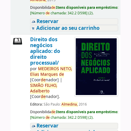
Almedina,
2015
Disponibilida
de
:
Itens disponíveis para empréstimo:
[
Número
de
chamada:
342.2 D598
]
(2).
Reservar
Adicionar ao seu carrinho
Direito dos
negócios
aplicado: do
direito
processual/
por
ME
DE
IROS
NETO,
Elias
Marques
de
[Coor
de
nador]
|
SIMÃO
FILHO,
Adalberto
[Coor
de
nador]
.
Editora:
São Paulo:
Almedina,
2016
Disponibilida
de
:
Itens disponíveis para empréstimo:
[
Número
de
chamada:
342.2 D598
]
(2).
Reservar