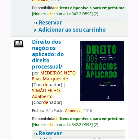
Almedina,
2015
Disponibilida
de
:
Itens disponíveis para empréstimo:
[
Número
de
chamada:
342.2 D598
]
(2).
Reservar
Adicionar ao seu carrinho
Direito dos
negócios
aplicado: do
direito
processual/
por
ME
DE
IROS
NETO,
Elias
Marques
de
[Coor
de
nador]
|
SIMÃO
FILHO,
Adalberto
[Coor
de
nador]
.
Editora:
São Paulo:
Almedina,
2016
Disponibilida
de
:
Itens disponíveis para empréstimo:
[
Número
de
chamada:
342.2 D598
]
(2).
Reservar