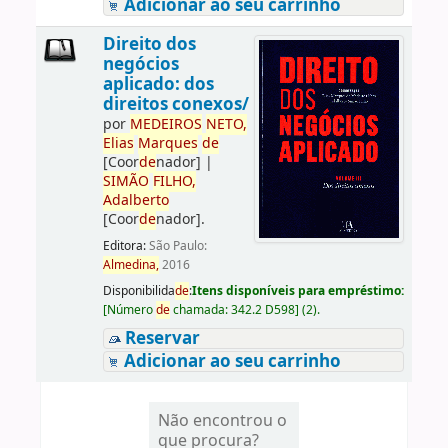
Adicionar ao seu carrinho
Direito dos
negócios
aplicado: dos
direitos conexos/
por
ME
DE
IROS
NETO,
Elias
Marques
de
[Coor
de
nador]
|
SIMÃO
FILHO,
Adalberto
[Coor
de
nador]
.
Editora:
São Paulo:
Almedina,
2016
Disponibilida
de
:
Itens disponíveis para empréstimo:
[
Número
de
chamada:
342.2 D598
]
(2).
Reservar
Adicionar ao seu carrinho
Não encontrou o
que procura?