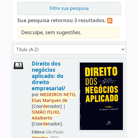
Filtre sua pesquisa
Sua pesquisa retornou 3 resultados.
Desculpe, sem sugestões.
Direito dos
negócios
aplicado: do
direito
empresarial/
por
ME
DE
IROS
NETO,
Elias
Marques
de
[Coor
de
nador]
|
SIMÃO
FILHO,
Adalberto
[Coor
de
nador]
.
Editora:
São Paulo: