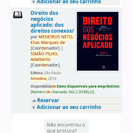
Adicionar ao seu carrinho
Direito dos
negócios
aplicado: dos
direitos conexos/
por
ME
DE
IROS
NETO,
Elias
Marques
de
[Coor
de
nador]
|
SIMÃO
FILHO,
Adalberto
[Coor
de
nador]
.
Editora:
São Paulo:
Almedina,
2016
Disponibilida
de
:
Itens disponíveis para empréstimo:
[
Número
de
chamada:
342.2 D598
]
(2).
Reservar
Adicionar ao seu carrinho
Não encontrou o
que procura?