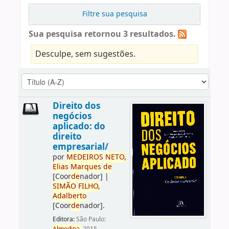
Filtre sua pesquisa
Sua pesquisa retornou 3 resultados.
Desculpe, sem sugestões.
Direito dos
negócios
aplicado: do
direito
empresarial/
por
ME
DE
IROS
NETO,
Elias
Marques
de
[Coor
de
nador]
|
SIMÃO
FILHO,
Adalberto
[Coor
de
nador]
.
Editora:
São Paulo: