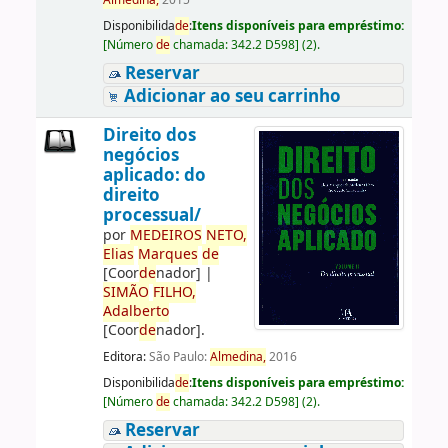
Almedina,
2015
Disponibilida
de
:
Itens disponíveis para empréstimo:
[
Número
de
chamada:
342.2 D598
]
(2).
Reservar
Adicionar ao seu carrinho
Direito dos
negócios
aplicado: do
direito
processual/
por
ME
DE
IROS
NETO,
Elias
Marques
de
[Coor
de
nador]
|
SIMÃO
FILHO,
Adalberto
[Coor
de
nador]
.
Editora:
São Paulo:
Almedina,
2016
Disponibilida
de
:
Itens disponíveis para empréstimo:
[
Número
de
chamada:
342.2 D598
]
(2).
Reservar