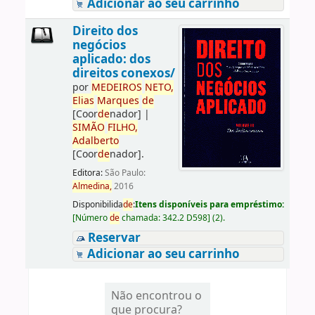
Adicionar ao seu carrinho
Direito dos
negócios
aplicado: dos
direitos conexos/
por
ME
DE
IROS
NETO,
Elias
Marques
de
[Coor
de
nador]
|
SIMÃO
FILHO,
Adalberto
[Coor
de
nador]
.
Editora:
São Paulo:
Almedina,
2016
Disponibilida
de
:
Itens disponíveis para empréstimo:
[
Número
de
chamada:
342.2 D598
]
(2).
Reservar
Adicionar ao seu carrinho
Não encontrou o
que procura?