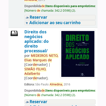
Almedina,
2015
Disponibilida
de
:
Itens disponíveis para empréstimo:
[
Número
de
chamada:
342.2 D598
]
(2).
Reservar
Adicionar ao seu carrinho
Direito dos
negócios
aplicado: do
direito
processual/
por
ME
DE
IROS
NETO,
Elias
Marques
de
[Coor
de
nador]
|
SIMÃO
FILHO,
Adalberto
[Coor
de
nador]
.
Editora:
São Paulo:
Almedina,
2016
Disponibilida
de
:
Itens disponíveis para empréstimo:
[
Número
de
chamada:
342.2 D598
]
(2).
Reservar