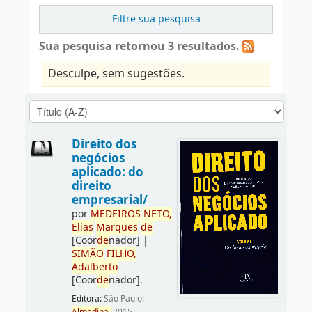
Filtre sua pesquisa
Sua pesquisa retornou 3 resultados.
Desculpe, sem sugestões.
Direito dos
negócios
aplicado: do
direito
empresarial/
por
ME
DE
IROS
NETO,
Elias
Marques
de
[Coor
de
nador]
|
SIMÃO
FILHO,
Adalberto
[Coor
de
nador]
.
Editora:
São Paulo: