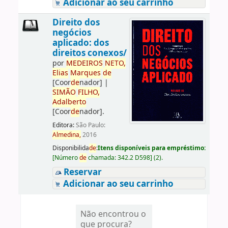
Adicionar ao seu carrinho
Direito dos
negócios
aplicado: dos
direitos conexos/
por
ME
DE
IROS
NETO,
Elias
Marques
de
[Coor
de
nador]
|
SIMÃO
FILHO,
Adalberto
[Coor
de
nador]
.
Editora:
São Paulo:
Almedina,
2016
Disponibilida
de
:
Itens disponíveis para empréstimo:
[
Número
de
chamada:
342.2 D598
]
(2).
Reservar
Adicionar ao seu carrinho
Não encontrou o
que procura?