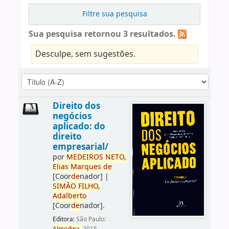
Filtre sua pesquisa
Sua pesquisa retornou 3 resultados.
Desculpe, sem sugestões.
Direito dos
negócios
aplicado: do
direito
empresarial/
por
ME
DE
IROS
NETO,
Elias
Marques
de
[Coor
de
nador]
|
SIMÃO
FILHO,
Adalberto
[Coor
de
nador]
.
Editora:
São Paulo: