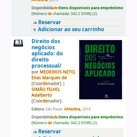
Almedina,
2015
Disponibilida
de
:
Itens disponíveis para empréstimo:
[
Número
de
chamada:
342.2 D598
]
(2).
Reservar
Adicionar ao seu carrinho
Direito dos
negócios
aplicado: do
direito
processual/
por
ME
DE
IROS
NETO,
Elias
Marques
de
[Coor
de
nador]
|
SIMÃO
FILHO,
Adalberto
[Coor
de
nador]
.
Editora:
São Paulo:
Almedina,
2016
Disponibilida
de
:
Itens disponíveis para empréstimo:
[
Número
de
chamada:
342.2 D598
]
(2).
Reservar