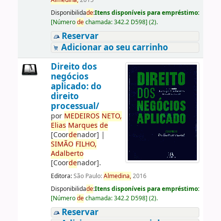
Almedina,
2015
Disponibilida
de
:
Itens disponíveis para empréstimo:
[
Número
de
chamada:
342.2 D598
]
(2).
Reservar
Adicionar ao seu carrinho
Direito dos
negócios
aplicado: do
direito
processual/
por
ME
DE
IROS
NETO,
Elias
Marques
de
[Coor
de
nador]
|
SIMÃO
FILHO,
Adalberto
[Coor
de
nador]
.
Editora:
São Paulo:
Almedina,
2016
Disponibilida
de
:
Itens disponíveis para empréstimo:
[
Número
de
chamada:
342.2 D598
]
(2).
Reservar