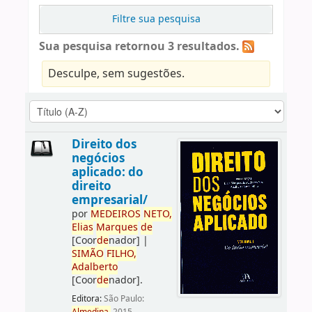
Filtre sua pesquisa
Sua pesquisa retornou 3 resultados.
Desculpe, sem sugestões.
Direito dos
negócios
aplicado: do
direito
empresarial/
por
ME
DE
IROS
NETO,
Elias
Marques
de
[Coor
de
nador]
|
SIMÃO
FILHO,
Adalberto
[Coor
de
nador]
.
Editora:
São Paulo: