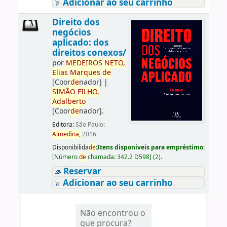
Adicionar ao seu carrinho
Direito dos
negócios
aplicado: dos
direitos conexos/
por
ME
DE
IROS
NETO,
Elias
Marques
de
[Coor
de
nador]
|
SIMÃO
FILHO,
Adalberto
[Coor
de
nador]
.
Editora:
São Paulo:
Almedina,
2016
Disponibilida
de
:
Itens disponíveis para empréstimo:
[
Número
de
chamada:
342.2 D598
]
(2).
Reservar
Adicionar ao seu carrinho
Não encontrou o
que procura?