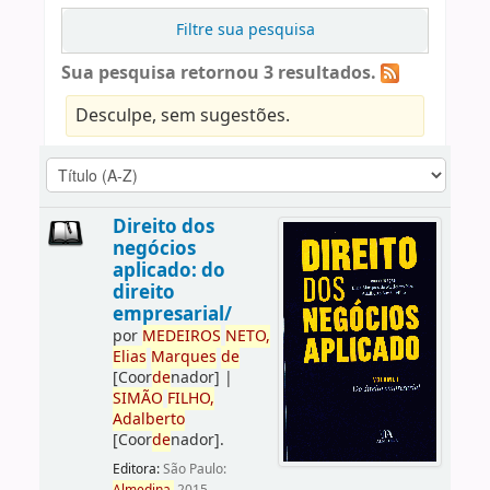
Filtre sua pesquisa
Sua pesquisa retornou 3 resultados.
Desculpe, sem sugestões.
Direito dos
negócios
aplicado: do
direito
empresarial/
por
ME
DE
IROS
NETO,
Elias
Marques
de
[Coor
de
nador]
|
SIMÃO
FILHO,
Adalberto
[Coor
de
nador]
.
Editora:
São Paulo: