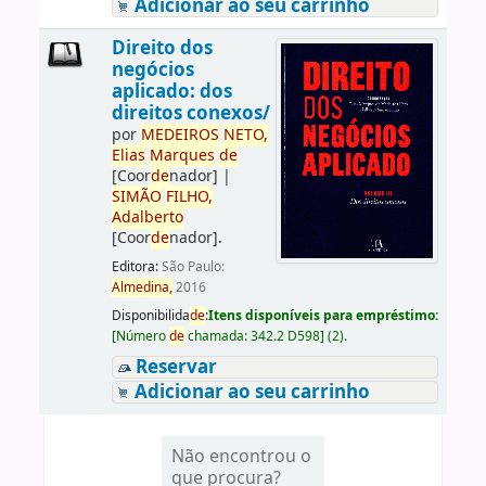
Adicionar ao seu carrinho
Direito dos
negócios
aplicado: dos
direitos conexos/
por
ME
DE
IROS
NETO,
Elias
Marques
de
[Coor
de
nador]
|
SIMÃO
FILHO,
Adalberto
[Coor
de
nador]
.
Editora:
São Paulo:
Almedina,
2016
Disponibilida
de
:
Itens disponíveis para empréstimo:
[
Número
de
chamada:
342.2 D598
]
(2).
Reservar
Adicionar ao seu carrinho
Não encontrou o
que procura?