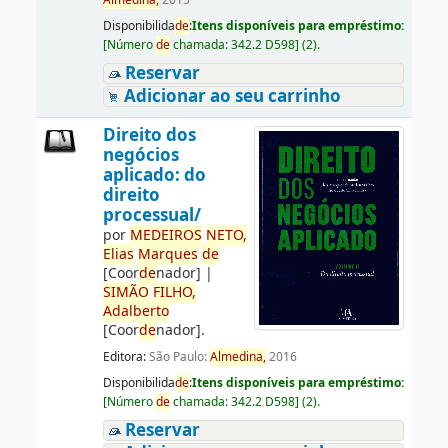
Almedina,
2015
Disponibilida
de
:
Itens disponíveis para empréstimo:
[
Número
de
chamada:
342.2 D598
]
(2).
Reservar
Adicionar ao seu carrinho
Direito dos
negócios
aplicado: do
direito
processual/
por
ME
DE
IROS
NETO,
Elias
Marques
de
[Coor
de
nador]
|
SIMÃO
FILHO,
Adalberto
[Coor
de
nador]
.
Editora:
São Paulo:
Almedina,
2016
Disponibilida
de
:
Itens disponíveis para empréstimo:
[
Número
de
chamada:
342.2 D598
]
(2).
Reservar