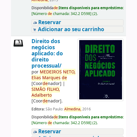
Almedina,
2015
Disponibilida
de
:
Itens disponíveis para empréstimo:
[
Número
de
chamada:
342.2 D598
]
(2).
Reservar
Adicionar ao seu carrinho
Direito dos
negócios
aplicado: do
direito
processual/
por
ME
DE
IROS
NETO,
Elias
Marques
de
[Coor
de
nador]
|
SIMÃO
FILHO,
Adalberto
[Coor
de
nador]
.
Editora:
São Paulo:
Almedina,
2016
Disponibilida
de
:
Itens disponíveis para empréstimo:
[
Número
de
chamada:
342.2 D598
]
(2).
Reservar