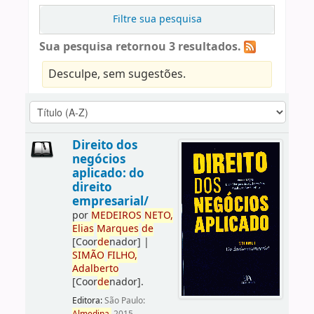
Filtre sua pesquisa
Sua pesquisa retornou 3 resultados.
Desculpe, sem sugestões.
Direito dos
negócios
aplicado: do
direito
empresarial/
por
ME
DE
IROS
NETO,
Elias
Marques
de
[Coor
de
nador]
|
SIMÃO
FILHO,
Adalberto
[Coor
de
nador]
.
Editora:
São Paulo: