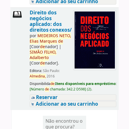
Adicionar ao seu carrinho
Direito dos
negócios
aplicado: dos
direitos conexos/
por
ME
DE
IROS
NETO,
Elias
Marques
de
[Coor
de
nador]
|
SIMÃO
FILHO,
Adalberto
[Coor
de
nador]
.
Editora:
São Paulo:
Almedina,
2016
Disponibilida
de
:
Itens disponíveis para empréstimo:
[
Número
de
chamada:
342.2 D598
]
(2).
Reservar
Adicionar ao seu carrinho
Não encontrou o
que procura?