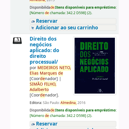
Almedina,
2015
Disponibilida
de
:
Itens disponíveis para empréstimo:
[
Número
de
chamada:
342.2 D598
]
(2).
Reservar
Adicionar ao seu carrinho
Direito dos
negócios
aplicado: do
direito
processual/
por
ME
DE
IROS
NETO,
Elias
Marques
de
[Coor
de
nador]
|
SIMÃO
FILHO,
Adalberto
[Coor
de
nador]
.
Editora:
São Paulo:
Almedina,
2016
Disponibilida
de
:
Itens disponíveis para empréstimo:
[
Número
de
chamada:
342.2 D598
]
(2).
Reservar