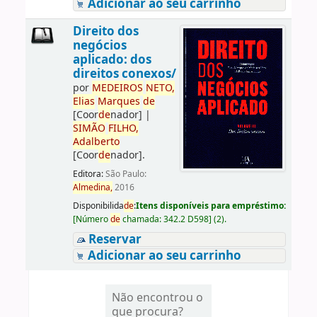
Adicionar ao seu carrinho
Direito dos
negócios
aplicado: dos
direitos conexos/
por
ME
DE
IROS
NETO,
Elias
Marques
de
[Coor
de
nador]
|
SIMÃO
FILHO,
Adalberto
[Coor
de
nador]
.
Editora:
São Paulo:
Almedina,
2016
Disponibilida
de
:
Itens disponíveis para empréstimo:
[
Número
de
chamada:
342.2 D598
]
(2).
Reservar
Adicionar ao seu carrinho
Não encontrou o
que procura?