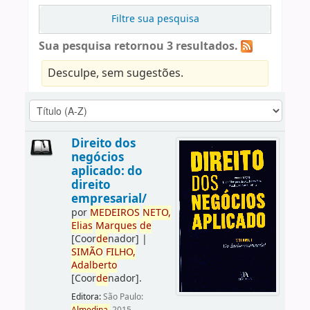
Filtre sua pesquisa
Sua pesquisa retornou 3 resultados.
Desculpe, sem sugestões.
Direito dos
negócios
aplicado: do
direito
empresarial/
por
ME
DE
IROS
NETO,
Elias
Marques
de
[Coor
de
nador]
|
SIMÃO
FILHO,
Adalberto
[Coor
de
nador]
.
Editora:
São Paulo: