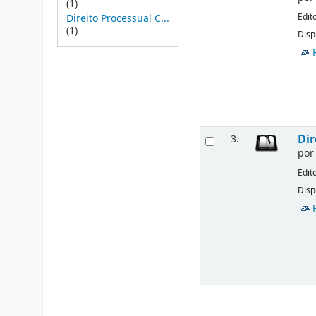
(1)
Edit
Direito Processual C...
(1)
Disp
Dir
3.
po
Edit
Disp