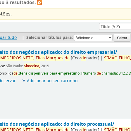
u 3 resultados.
tões.
par tudo
|
Selecionar títulos para:
eito dos negócios aplicado: do direito empresarial/
r
ME
DE
IROS
NETO,
Elias
Marques
de
[Coor
de
nador]
|
SIMÃO
FILHO
ora:
São Paulo:
Almedina,
2015
onibilida
de
:
Itens disponíveis para empréstimo:
[
Número
de
chamada:
342.2 
Reservar
Adicionar ao seu carrinho
eito dos negócios aplicado: do direito processual/
r
ME
DE
IROS
NETO,
Elias
Marques
de
[Coor
de
nador]
|
SIMÃO
FILHO