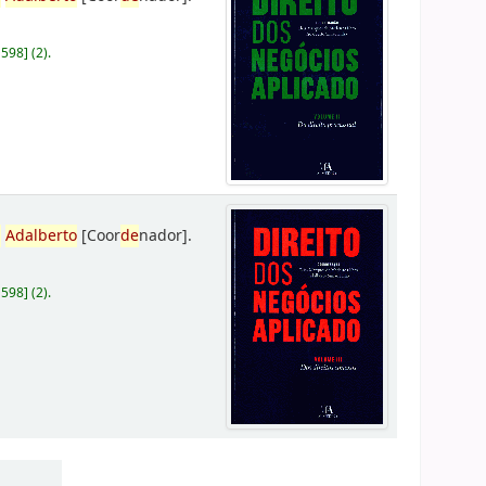
D598
]
(2).
,
Adalberto
[Coor
de
nador]
.
D598
]
(2).