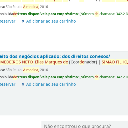
ora:
São Paulo:
Almedina,
2016
onibilida
de
:
Itens disponíveis para empréstimo:
[
Número
de
chamada:
342.2 
Reservar
Adicionar ao seu carrinho
eito dos negócios aplicado: dos direitos conexos/
r
ME
DE
IROS
NETO,
Elias
Marques
de
[Coor
de
nador]
|
SIMÃO
FILHO
ora:
São Paulo:
Almedina,
2016
onibilida
de
:
Itens disponíveis para empréstimo:
[
Número
de
chamada:
342.2 
Reservar
Adicionar ao seu carrinho
Não encontrou o que procura?