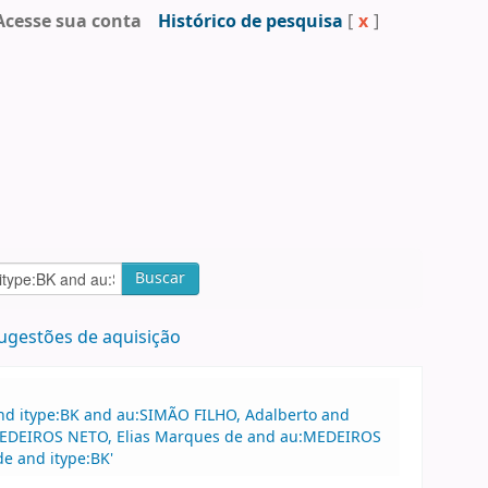
Acesse sua conta
Histórico de pesquisa
[
x
]
Buscar
ugestões de aquisição
and itype:BK and au:SIMÃO FILHO, Adalberto and
au:MEDEIROS NETO, Elias Marques de and au:MEDEIROS
e and itype:BK'