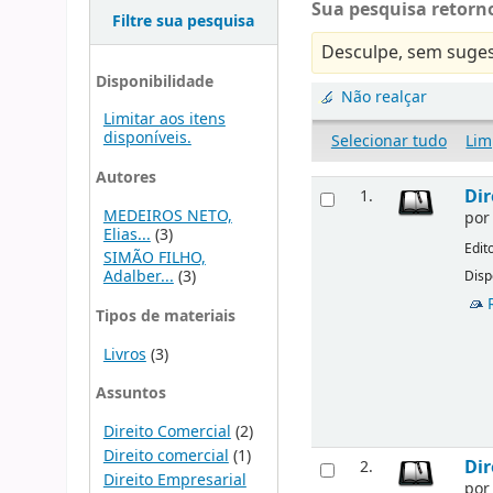
Sua pesquisa retorno
Filtre sua pesquisa
Desculpe, sem suges
Disponibilidade
Não realçar
Limitar aos itens
disponíveis.
Selecionar tudo
Lim
Autores
Dir
1.
MEDEIROS NETO,
po
Elias...
(3)
Edit
SIMÃO FILHO,
Adalber...
(3)
Disp
Tipos de materiais
Livros
(3)
Assuntos
Direito Comercial
(2)
Direito comercial
(1)
Dir
2.
Direito Empresarial
po