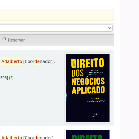
,
Adalberto
[Coor
de
nador]
.
D598
]
(2).
,
Adalberto
[Coor
de
nador]
.