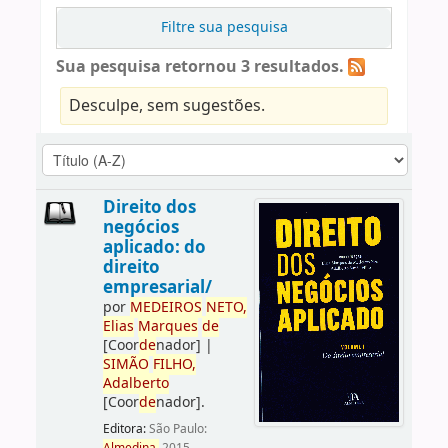
Filtre sua pesquisa
Sua pesquisa retornou 3 resultados.
Desculpe, sem sugestões.
Direito dos
negócios
aplicado: do
direito
empresarial/
por
ME
DE
IROS
NETO,
Elias
Marques
de
[Coor
de
nador]
|
SIMÃO
FILHO,
Adalberto
[Coor
de
nador]
.
Editora:
São Paulo: