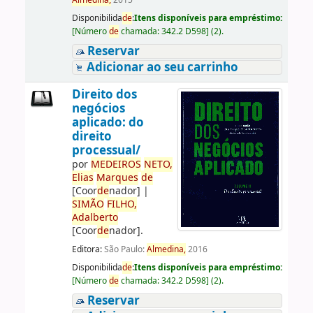
Almedina,
2015
Disponibilida
de
:
Itens disponíveis para empréstimo:
[
Número
de
chamada:
342.2 D598
]
(2).
Reservar
Adicionar ao seu carrinho
Direito dos
negócios
aplicado: do
direito
processual/
por
ME
DE
IROS
NETO,
Elias
Marques
de
[Coor
de
nador]
|
SIMÃO
FILHO,
Adalberto
[Coor
de
nador]
.
Editora:
São Paulo:
Almedina,
2016
Disponibilida
de
:
Itens disponíveis para empréstimo:
[
Número
de
chamada:
342.2 D598
]
(2).
Reservar