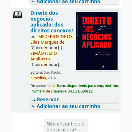
Adicionar ao seu carrinho
Direito dos
negócios
aplicado: dos
direitos conexos/
por
ME
DE
IROS
NETO,
Elias
Marques
de
[Coor
de
nador]
|
SIMÃO
FILHO,
Adalberto
[Coor
de
nador]
.
Editora:
São Paulo:
Almedina,
2016
Disponibilida
de
:
Itens disponíveis para empréstimo:
[
Número
de
chamada:
342.2 D598
]
(2).
Reservar
Adicionar ao seu carrinho
Não encontrou o
que procura?