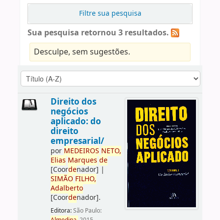
Filtre sua pesquisa
Sua pesquisa retornou 3 resultados.
Desculpe, sem sugestões.
Direito dos
negócios
aplicado: do
direito
empresarial/
por
ME
DE
IROS
NETO,
Elias
Marques
de
[Coor
de
nador]
|
SIMÃO
FILHO,
Adalberto
[Coor
de
nador]
.
Editora:
São Paulo: