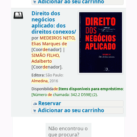
Adicionar ao seu carrinho
Direito dos
negócios
aplicado: dos
direitos conexos/
por
ME
DE
IROS
NETO,
Elias
Marques
de
[Coor
de
nador]
|
SIMÃO
FILHO,
Adalberto
[Coor
de
nador]
.
Editora:
São Paulo:
Almedina,
2016
Disponibilida
de
:
Itens disponíveis para empréstimo:
[
Número
de
chamada:
342.2 D598
]
(2).
Reservar
Adicionar ao seu carrinho
Não encontrou o
que procura?