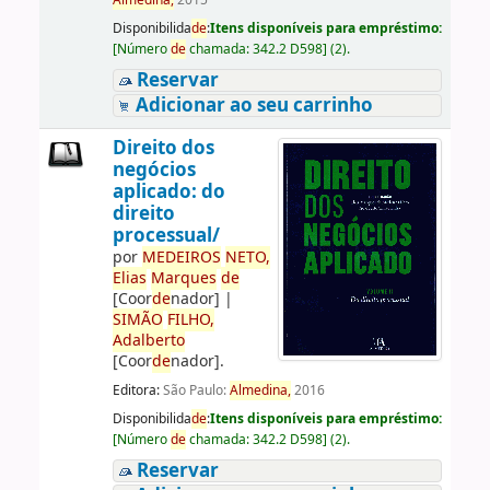
Almedina,
2015
Disponibilida
de
:
Itens disponíveis para empréstimo:
[
Número
de
chamada:
342.2 D598
]
(2).
Reservar
Adicionar ao seu carrinho
Direito dos
negócios
aplicado: do
direito
processual/
por
ME
DE
IROS
NETO,
Elias
Marques
de
[Coor
de
nador]
|
SIMÃO
FILHO,
Adalberto
[Coor
de
nador]
.
Editora:
São Paulo:
Almedina,
2016
Disponibilida
de
:
Itens disponíveis para empréstimo:
[
Número
de
chamada:
342.2 D598
]
(2).
Reservar