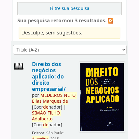
Filtre sua pesquisa
Sua pesquisa retornou 3 resultados.
Desculpe, sem sugestões.
Direito dos
negócios
aplicado: do
direito
empresarial/
por
ME
DE
IROS
NETO,
Elias
Marques
de
[Coor
de
nador]
|
SIMÃO
FILHO,
Adalberto
[Coor
de
nador]
.
Editora:
São Paulo: