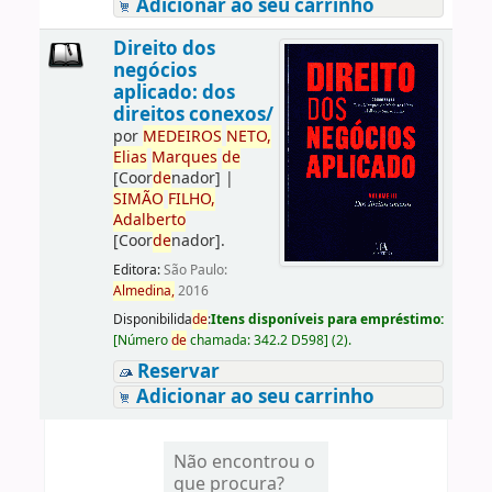
Adicionar ao seu carrinho
Direito dos
negócios
aplicado: dos
direitos conexos/
por
ME
DE
IROS
NETO,
Elias
Marques
de
[Coor
de
nador]
|
SIMÃO
FILHO,
Adalberto
[Coor
de
nador]
.
Editora:
São Paulo:
Almedina,
2016
Disponibilida
de
:
Itens disponíveis para empréstimo:
[
Número
de
chamada:
342.2 D598
]
(2).
Reservar
Adicionar ao seu carrinho
Não encontrou o
que procura?