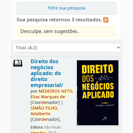
Filtre sua pesquisa
Sua pesquisa retornou 3 resultados.
Desculpe, sem sugestões.
Direito dos
negócios
aplicado: do
direito
empresarial/
por
ME
DE
IROS
NETO,
Elias
Marques
de
[Coor
de
nador]
|
SIMÃO
FILHO,
Adalberto
[Coor
de
nador]
.
Editora:
São Paulo: