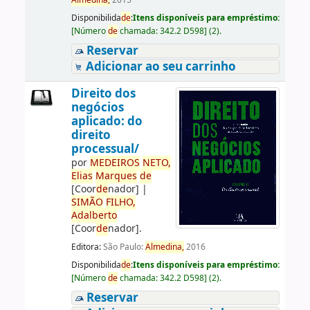
Almedina,
2015
Disponibilida
de
:
Itens disponíveis para empréstimo:
[
Número
de
chamada:
342.2 D598
]
(2).
Reservar
Adicionar ao seu carrinho
Direito dos
negócios
aplicado: do
direito
processual/
por
ME
DE
IROS
NETO,
Elias
Marques
de
[Coor
de
nador]
|
SIMÃO
FILHO,
Adalberto
[Coor
de
nador]
.
Editora:
São Paulo:
Almedina,
2016
Disponibilida
de
:
Itens disponíveis para empréstimo:
[
Número
de
chamada:
342.2 D598
]
(2).
Reservar