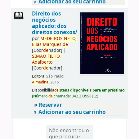
Adicionar ao seu carrinho
Direito dos
negócios
aplicado: dos
direitos conexos/
por
ME
DE
IROS
NETO,
Elias
Marques
de
[Coor
de
nador]
|
SIMÃO
FILHO,
Adalberto
[Coor
de
nador]
.
Editora:
São Paulo:
Almedina,
2016
Disponibilida
de
:
Itens disponíveis para empréstimo:
[
Número
de
chamada:
342.2 D598
]
(2).
Reservar
Adicionar ao seu carrinho
Não encontrou o
que procura?