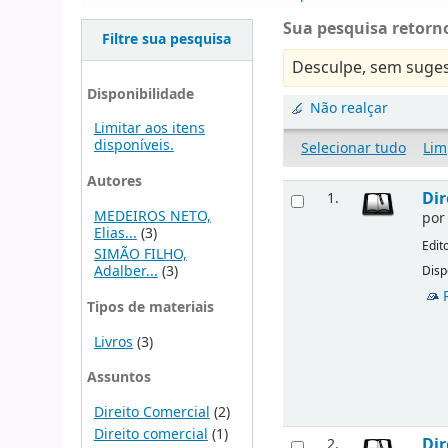
Sua pesquisa retorno
Filtre sua pesquisa
Desculpe, sem suges
Disponibilidade
Não realçar
Limitar aos itens
disponíveis.
Selecionar tudo
Lim
Autores
Dir
1.
MEDEIROS NETO,
po
Elias...
(3)
Edit
SIMÃO FILHO,
Adalber...
(3)
Disp
Tipos de materiais
Livros
(3)
Assuntos
Direito Comercial
(2)
Direito comercial
(1)
Dir
2.