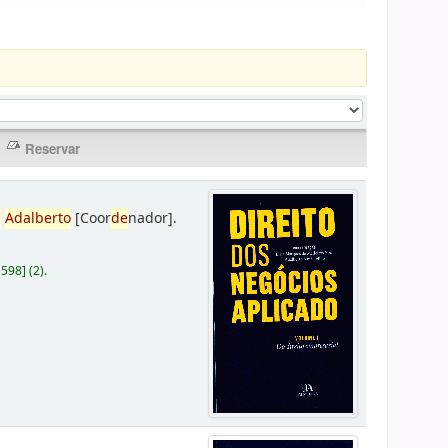
,
Adalberto
[Coor
de
nador]
.
D598
]
(2).