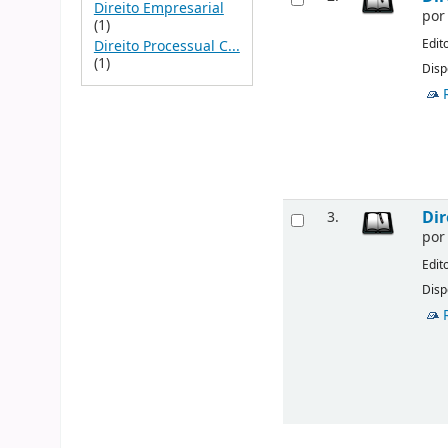
Direito Empresarial
po
(1)
Edit
Direito Processual C...
(1)
Disp
Dir
3.
po
Edit
Disp