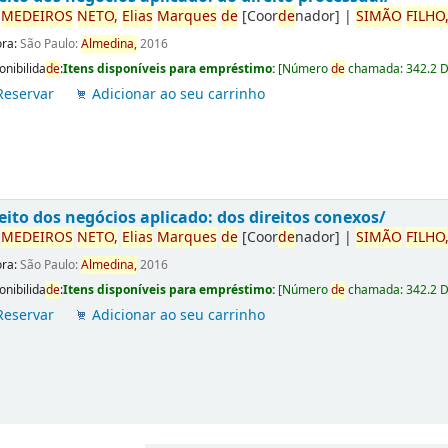
r
ME
DE
IROS
NETO,
Elias
Marques
de
[Coor
de
nador]
|
SIMÃO
FILHO
ora:
São Paulo:
Almedina,
2016
onibilida
de
:
Itens disponíveis para empréstimo:
[
Número
de
chamada:
342.2 
Reservar
Adicionar ao seu carrinho
eito dos negócios aplicado: dos direitos conexos/
r
ME
DE
IROS
NETO,
Elias
Marques
de
[Coor
de
nador]
|
SIMÃO
FILHO
ora:
São Paulo:
Almedina,
2016
onibilida
de
:
Itens disponíveis para empréstimo:
[
Número
de
chamada:
342.2 
Reservar
Adicionar ao seu carrinho