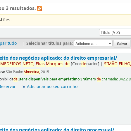
u 3 resultados.
tões.
par tudo
|
Selecionar títulos para:
eito dos negócios aplicado: do direito empresarial/
r
ME
DE
IROS
NETO,
Elias
Marques
de
[Coor
de
nador]
|
SIMÃO
FILHO
ora:
São Paulo:
Almedina,
2015
onibilida
de
:
Itens disponíveis para empréstimo:
[
Número
de
chamada:
342.2 
Reservar
Adicionar ao seu carrinho
eito dos negócios aplicado: do direito processual/