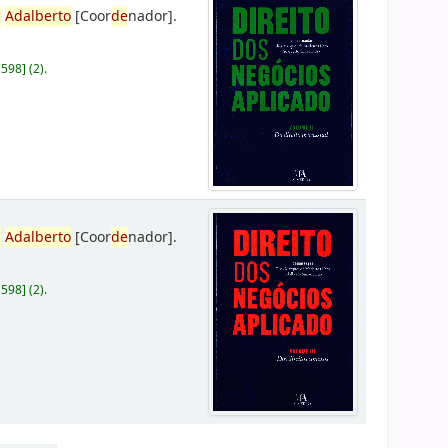
,
Adalberto
[Coor
de
nador]
.
D598
]
(2).
,
Adalberto
[Coor
de
nador]
.
D598
]
(2).