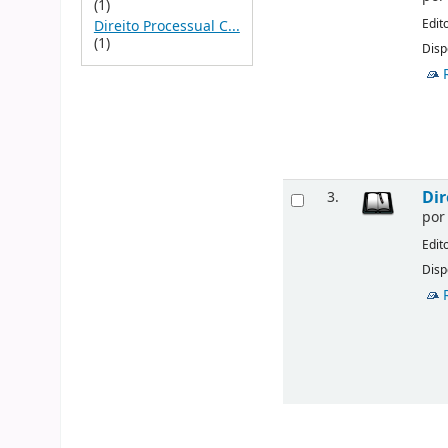
(1)
Edit
Direito Processual C...
(1)
Disp
Dir
3.
po
Edit
Disp