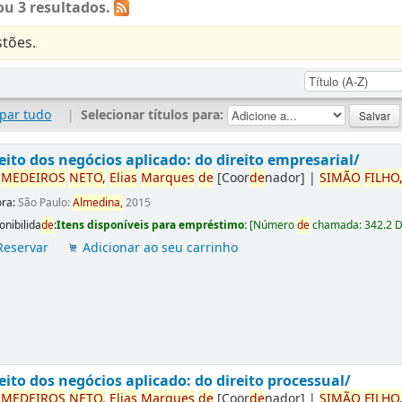
u 3 resultados.
tões.
par tudo
|
Selecionar títulos para:
eito dos negócios aplicado: do direito empresarial/
r
ME
DE
IROS
NETO,
Elias
Marques
de
[Coor
de
nador]
|
SIMÃO
FILHO
ora:
São Paulo:
Almedina,
2015
onibilida
de
:
Itens disponíveis para empréstimo:
[
Número
de
chamada:
342.2 
Reservar
Adicionar ao seu carrinho
eito dos negócios aplicado: do direito processual/
r
ME
DE
IROS
NETO,
Elias
Marques
de
[Coor
de
nador]
|
SIMÃO
FILHO