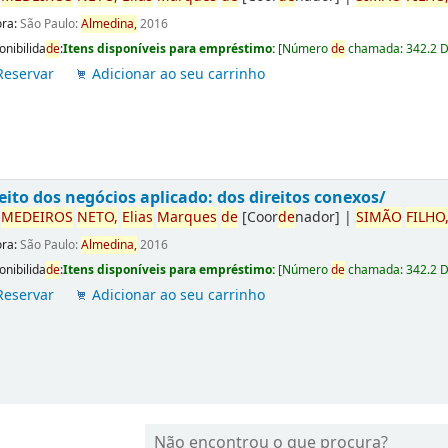
ora:
São Paulo:
Almedina,
2016
onibilida
de
:
Itens disponíveis para empréstimo:
[
Número
de
chamada:
342.2 
Reservar
Adicionar ao seu carrinho
eito dos negócios aplicado: dos direitos conexos/
r
ME
DE
IROS
NETO,
Elias
Marques
de
[Coor
de
nador]
|
SIMÃO
FILHO
ora:
São Paulo:
Almedina,
2016
onibilida
de
:
Itens disponíveis para empréstimo:
[
Número
de
chamada:
342.2 
Reservar
Adicionar ao seu carrinho
Não encontrou o que procura?