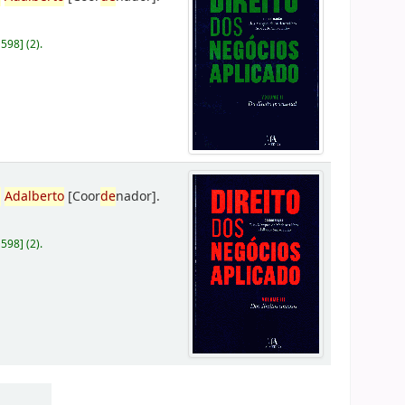
D598
]
(2).
,
Adalberto
[Coor
de
nador]
.
D598
]
(2).