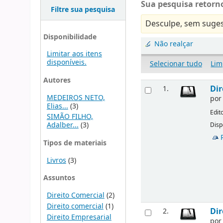
Sua pesquisa retorno
Filtre sua pesquisa
Desculpe, sem suges
Disponibilidade
Não realçar
Limitar aos itens
disponíveis.
Selecionar tudo
Lim
Autores
Dir
1.
MEDEIROS NETO,
po
Elias...
(3)
Edit
SIMÃO FILHO,
Adalber...
(3)
Disp
Tipos de materiais
Livros
(3)
Assuntos
Direito Comercial
(2)
Direito comercial
(1)
Dir
2.
Direito Empresarial
po