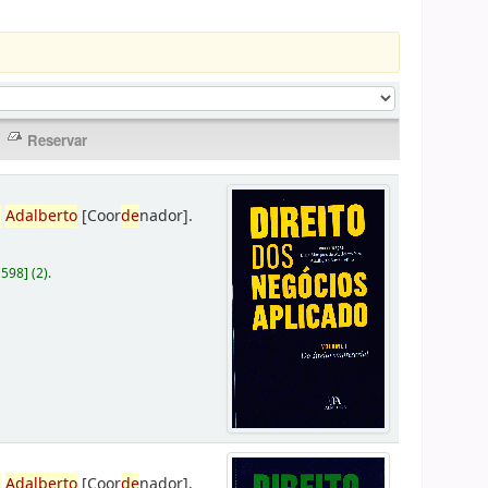
,
Adalberto
[Coor
de
nador]
.
D598
]
(2).
,
Adalberto
[Coor
de
nador]
.