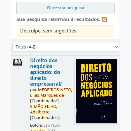
Filtre sua pesquisa
Sua pesquisa retornou 3 resultados.
Desculpe, sem sugestões.
Direito dos
negócios
aplicado: do
direito
empresarial/
por
ME
DE
IROS
NETO,
Elias
Marques
de
[Coor
de
nador]
|
SIMÃO
FILHO,
Adalberto
[Coor
de
nador]
.
Editora:
São Paulo: