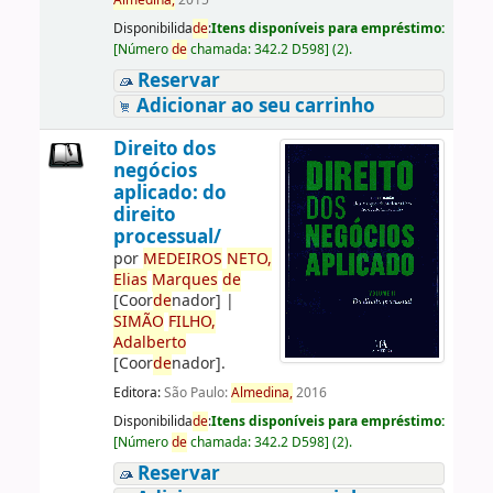
Almedina,
2015
Disponibilida
de
:
Itens disponíveis para empréstimo:
[
Número
de
chamada:
342.2 D598
]
(2).
Reservar
Adicionar ao seu carrinho
Direito dos
negócios
aplicado: do
direito
processual/
por
ME
DE
IROS
NETO,
Elias
Marques
de
[Coor
de
nador]
|
SIMÃO
FILHO,
Adalberto
[Coor
de
nador]
.
Editora:
São Paulo:
Almedina,
2016
Disponibilida
de
:
Itens disponíveis para empréstimo:
[
Número
de
chamada:
342.2 D598
]
(2).
Reservar