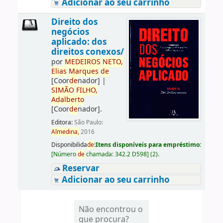
Adicionar ao seu carrinho
Direito dos
negócios
aplicado: dos
direitos conexos/
por
ME
DE
IROS
NETO,
Elias
Marques
de
[Coor
de
nador]
|
SIMÃO
FILHO,
Adalberto
[Coor
de
nador]
.
Editora:
São Paulo:
Almedina,
2016
Disponibilida
de
:
Itens disponíveis para empréstimo:
[
Número
de
chamada:
342.2 D598
]
(2).
Reservar
Adicionar ao seu carrinho
Não encontrou o
que procura?