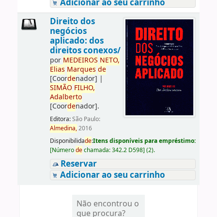
Adicionar ao seu carrinho
Direito dos
negócios
aplicado: dos
direitos conexos/
por
ME
DE
IROS
NETO,
Elias
Marques
de
[Coor
de
nador]
|
SIMÃO
FILHO,
Adalberto
[Coor
de
nador]
.
Editora:
São Paulo:
Almedina,
2016
Disponibilida
de
:
Itens disponíveis para empréstimo:
[
Número
de
chamada:
342.2 D598
]
(2).
Reservar
Adicionar ao seu carrinho
Não encontrou o
que procura?