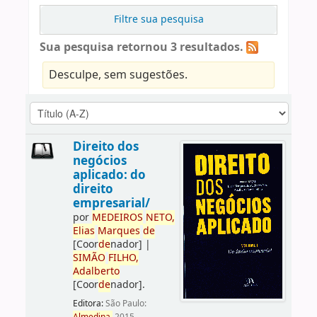
Filtre sua pesquisa
Sua pesquisa retornou 3 resultados.
Desculpe, sem sugestões.
Direito dos
negócios
aplicado: do
direito
empresarial/
por
ME
DE
IROS
NETO,
Elias
Marques
de
[Coor
de
nador]
|
SIMÃO
FILHO,
Adalberto
[Coor
de
nador]
.
Editora:
São Paulo: