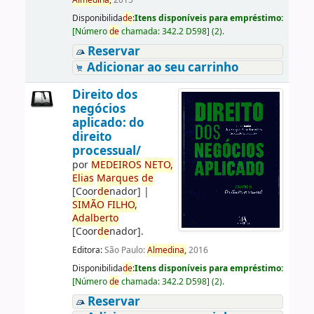
Almedina,
2015
Disponibilida
de
:
Itens disponíveis para empréstimo:
[
Número
de
chamada:
342.2 D598
]
(2).
Reservar
Adicionar ao seu carrinho
Direito dos
negócios
aplicado: do
direito
processual/
por
ME
DE
IROS
NETO,
Elias
Marques
de
[Coor
de
nador]
|
SIMÃO
FILHO,
Adalberto
[Coor
de
nador]
.
Editora:
São Paulo:
Almedina,
2016
Disponibilida
de
:
Itens disponíveis para empréstimo:
[
Número
de
chamada:
342.2 D598
]
(2).
Reservar