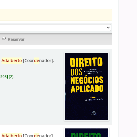
,
Adalberto
[Coor
de
nador]
.
D598
]
(2).
,
Adalberto
[Coor
de
nador]
.