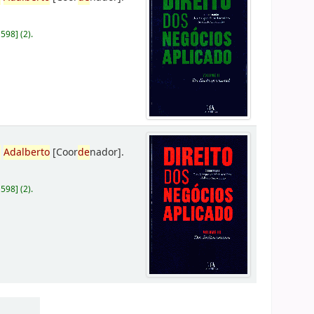
D598
]
(2).
,
Adalberto
[Coor
de
nador]
.
D598
]
(2).