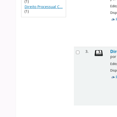
(1)
Edit
Direito Processual C...
(1)
Disp
Dir
3.
po
Edit
Disp