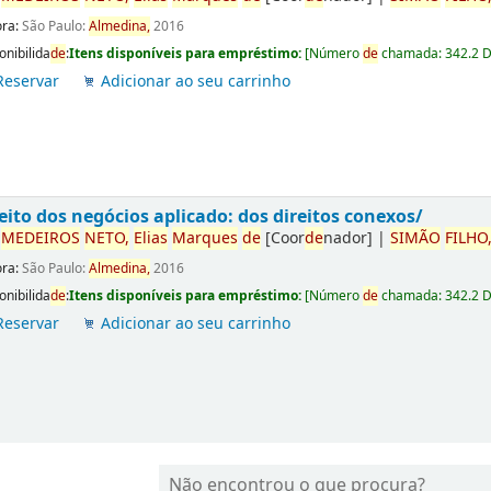
ora:
São Paulo:
Almedina,
2016
onibilida
de
:
Itens disponíveis para empréstimo:
[
Número
de
chamada:
342.2 
Reservar
Adicionar ao seu carrinho
eito dos negócios aplicado: dos direitos conexos/
r
ME
DE
IROS
NETO,
Elias
Marques
de
[Coor
de
nador]
|
SIMÃO
FILHO
ora:
São Paulo:
Almedina,
2016
onibilida
de
:
Itens disponíveis para empréstimo:
[
Número
de
chamada:
342.2 
Reservar
Adicionar ao seu carrinho
Não encontrou o que procura?