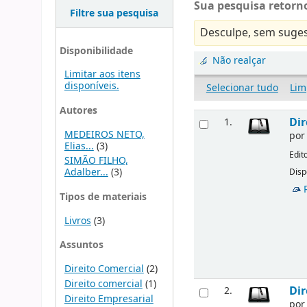
Sua pesquisa retorno
Filtre sua pesquisa
Desculpe, sem suges
Disponibilidade
Não realçar
Limitar aos itens
disponíveis.
Selecionar tudo
Lim
Autores
Dir
1.
MEDEIROS NETO,
po
Elias...
(3)
Edit
SIMÃO FILHO,
Adalber...
(3)
Disp
Tipos de materiais
Livros
(3)
Assuntos
Direito Comercial
(2)
Direito comercial
(1)
Dir
2.
Direito Empresarial
po