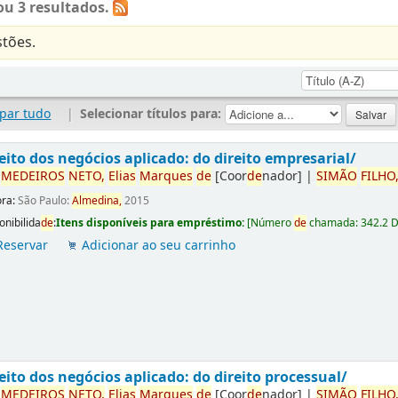
u 3 resultados.
tões.
par tudo
|
Selecionar títulos para:
eito dos negócios aplicado: do direito empresarial/
r
ME
DE
IROS
NETO,
Elias
Marques
de
[Coor
de
nador]
|
SIMÃO
FILHO
ora:
São Paulo:
Almedina,
2015
onibilida
de
:
Itens disponíveis para empréstimo:
[
Número
de
chamada:
342.2 
Reservar
Adicionar ao seu carrinho
eito dos negócios aplicado: do direito processual/
r
ME
DE
IROS
NETO,
Elias
Marques
de
[Coor
de
nador]
|
SIMÃO
FILHO