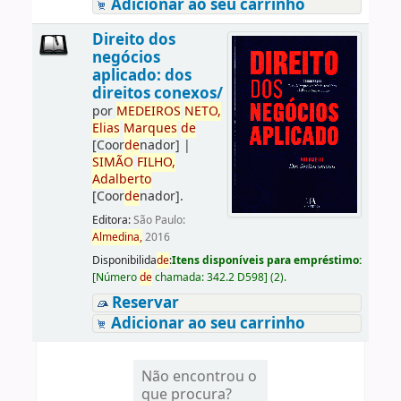
Adicionar ao seu carrinho
Direito dos
negócios
aplicado: dos
direitos conexos/
por
ME
DE
IROS
NETO,
Elias
Marques
de
[Coor
de
nador]
|
SIMÃO
FILHO,
Adalberto
[Coor
de
nador]
.
Editora:
São Paulo:
Almedina,
2016
Disponibilida
de
:
Itens disponíveis para empréstimo:
[
Número
de
chamada:
342.2 D598
]
(2).
Reservar
Adicionar ao seu carrinho
Não encontrou o
que procura?