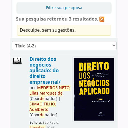
Filtre sua pesquisa
Sua pesquisa retornou 3 resultados.
Desculpe, sem sugestões.
Direito dos
negócios
aplicado: do
direito
empresarial/
por
ME
DE
IROS
NETO,
Elias
Marques
de
[Coor
de
nador]
|
SIMÃO
FILHO,
Adalberto
[Coor
de
nador]
.
Editora:
São Paulo: