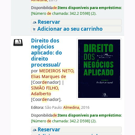
Almedina,
2015
Disponibilida
de
:
Itens disponíveis para empréstimo:
[
Número
de
chamada:
342.2 D598
]
(2).
Reservar
Adicionar ao seu carrinho
Direito dos
negócios
aplicado: do
direito
processual/
por
ME
DE
IROS
NETO,
Elias
Marques
de
[Coor
de
nador]
|
SIMÃO
FILHO,
Adalberto
[Coor
de
nador]
.
Editora:
São Paulo:
Almedina,
2016
Disponibilida
de
:
Itens disponíveis para empréstimo:
[
Número
de
chamada:
342.2 D598
]
(2).
Reservar