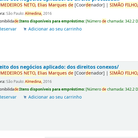
r
ME
DE
IROS
NETO,
Elias
Marques
de
[Coor
de
nador]
|
SIMÃO
FILHO
ora:
São Paulo:
Almedina,
2016
onibilida
de
:
Itens disponíveis para empréstimo:
[
Número
de
chamada:
342.2 
Reservar
Adicionar ao seu carrinho
eito dos negócios aplicado: dos direitos conexos/
r
ME
DE
IROS
NETO,
Elias
Marques
de
[Coor
de
nador]
|
SIMÃO
FILHO
ora:
São Paulo:
Almedina,
2016
onibilida
de
:
Itens disponíveis para empréstimo:
[
Número
de
chamada:
342.2 
Reservar
Adicionar ao seu carrinho