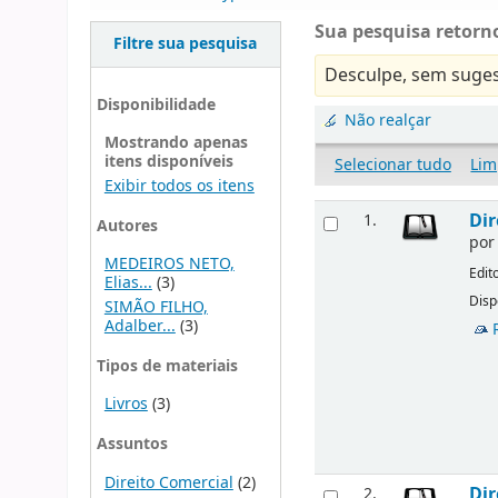
Sua pesquisa retorno
Filtre sua pesquisa
Desculpe, sem suges
Disponibilidade
Não realçar
Mostrando apenas
itens disponíveis
Selecionar tudo
Lim
Exibir todos os itens
Dir
1.
Autores
po
MEDEIROS NETO,
Edit
Elias...
(3)
Disp
SIMÃO FILHO,
Adalber...
(3)
Tipos de materiais
Livros
(3)
Assuntos
Direito Comercial
(2)
Dir
2.