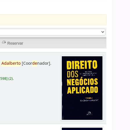
,
Adalberto
[Coor
de
nador]
.
D598
]
(2).