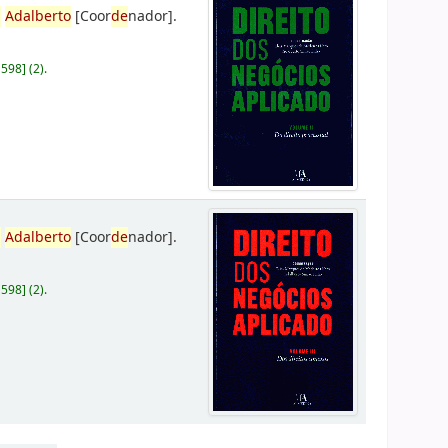
,
Adalberto
[Coor
de
nador]
.
D598
]
(2).
,
Adalberto
[Coor
de
nador]
.
D598
]
(2).