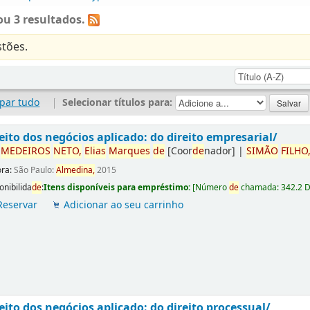
u 3 resultados.
tões.
par tudo
|
Selecionar títulos para:
eito dos negócios aplicado: do direito empresarial/
r
ME
DE
IROS
NETO,
Elias
Marques
de
[Coor
de
nador]
|
SIMÃO
FILHO
ora:
São Paulo:
Almedina,
2015
onibilida
de
:
Itens disponíveis para empréstimo:
[
Número
de
chamada:
342.2 
Reservar
Adicionar ao seu carrinho
eito dos negócios aplicado: do direito processual/