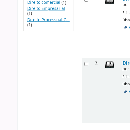
Direito comercial
(1)
po
Direito Empresarial
Edit
(1)
Direito Processual C...
Disp
(1)
Dir
3.
po
Edit
Disp