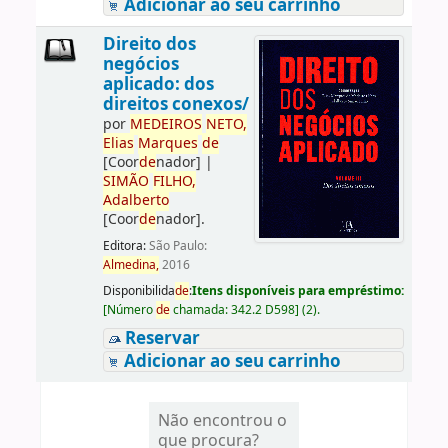
Adicionar ao seu carrinho
Direito dos
negócios
aplicado: dos
direitos conexos/
por
ME
DE
IROS
NETO,
Elias
Marques
de
[Coor
de
nador]
|
SIMÃO
FILHO,
Adalberto
[Coor
de
nador]
.
Editora:
São Paulo:
Almedina,
2016
Disponibilida
de
:
Itens disponíveis para empréstimo:
[
Número
de
chamada:
342.2 D598
]
(2).
Reservar
Adicionar ao seu carrinho
Não encontrou o
que procura?