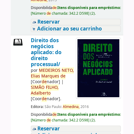
Almedina,
2015
Disponibilida
de
:
Itens disponíveis para empréstimo:
[
Número
de
chamada:
342.2 D598
]
(2).
Reservar
Adicionar ao seu carrinho
Direito dos
negócios
aplicado: do
direito
processual/
por
ME
DE
IROS
NETO,
Elias
Marques
de
[Coor
de
nador]
|
SIMÃO
FILHO,
Adalberto
[Coor
de
nador]
.
Editora:
São Paulo:
Almedina,
2016
Disponibilida
de
:
Itens disponíveis para empréstimo:
[
Número
de
chamada:
342.2 D598
]
(2).
Reservar