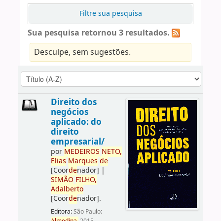
Filtre sua pesquisa
Sua pesquisa retornou 3 resultados.
Desculpe, sem sugestões.
Direito dos
negócios
aplicado: do
direito
empresarial/
por
ME
DE
IROS
NETO,
Elias
Marques
de
[Coor
de
nador]
|
SIMÃO
FILHO,
Adalberto
[Coor
de
nador]
.
Editora:
São Paulo: