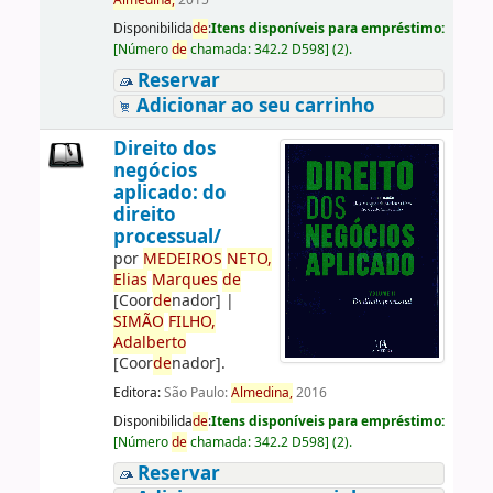
Almedina,
2015
Disponibilida
de
:
Itens disponíveis para empréstimo:
[
Número
de
chamada:
342.2 D598
]
(2).
Reservar
Adicionar ao seu carrinho
Direito dos
negócios
aplicado: do
direito
processual/
por
ME
DE
IROS
NETO,
Elias
Marques
de
[Coor
de
nador]
|
SIMÃO
FILHO,
Adalberto
[Coor
de
nador]
.
Editora:
São Paulo:
Almedina,
2016
Disponibilida
de
:
Itens disponíveis para empréstimo:
[
Número
de
chamada:
342.2 D598
]
(2).
Reservar