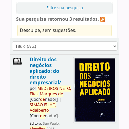
Filtre sua pesquisa
Sua pesquisa retornou 3 resultados.
Desculpe, sem sugestões.
Direito dos
negócios
aplicado: do
direito
empresarial/
por
ME
DE
IROS
NETO,
Elias
Marques
de
[Coor
de
nador]
|
SIMÃO
FILHO,
Adalberto
[Coor
de
nador]
.
Editora:
São Paulo: