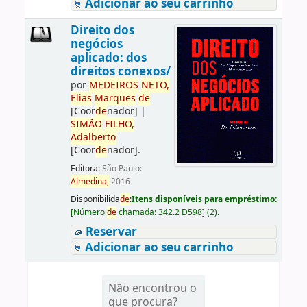
Adicionar ao seu carrinho
Direito dos
negócios
aplicado: dos
direitos conexos/
por
ME
DE
IROS
NETO,
Elias
Marques
de
[Coor
de
nador]
|
SIMÃO
FILHO,
Adalberto
[Coor
de
nador]
.
Editora:
São Paulo:
Almedina,
2016
Disponibilida
de
:
Itens disponíveis para empréstimo:
[
Número
de
chamada:
342.2 D598
]
(2).
Reservar
Adicionar ao seu carrinho
Não encontrou o
que procura?