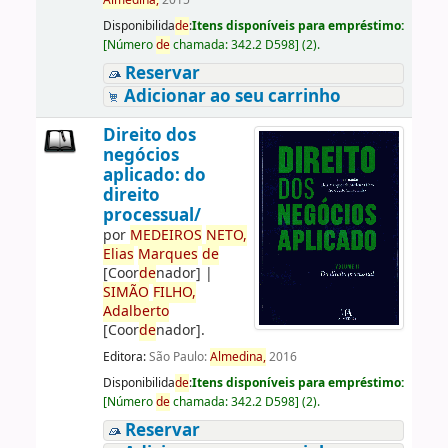
Almedina,
2015
Disponibilida
de
:
Itens disponíveis para empréstimo:
[
Número
de
chamada:
342.2 D598
]
(2).
Reservar
Adicionar ao seu carrinho
Direito dos
negócios
aplicado: do
direito
processual/
por
ME
DE
IROS
NETO,
Elias
Marques
de
[Coor
de
nador]
|
SIMÃO
FILHO,
Adalberto
[Coor
de
nador]
.
Editora:
São Paulo:
Almedina,
2016
Disponibilida
de
:
Itens disponíveis para empréstimo:
[
Número
de
chamada:
342.2 D598
]
(2).
Reservar