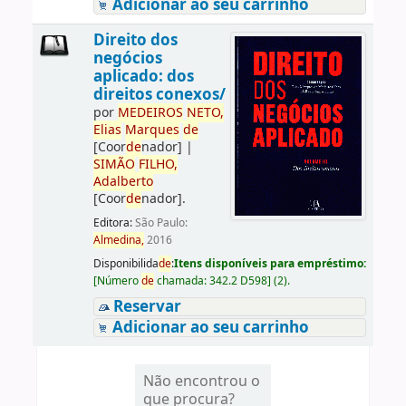
Adicionar ao seu carrinho
Direito dos
negócios
aplicado: dos
direitos conexos/
por
ME
DE
IROS
NETO,
Elias
Marques
de
[Coor
de
nador]
|
SIMÃO
FILHO,
Adalberto
[Coor
de
nador]
.
Editora:
São Paulo:
Almedina,
2016
Disponibilida
de
:
Itens disponíveis para empréstimo:
[
Número
de
chamada:
342.2 D598
]
(2).
Reservar
Adicionar ao seu carrinho
Não encontrou o
que procura?