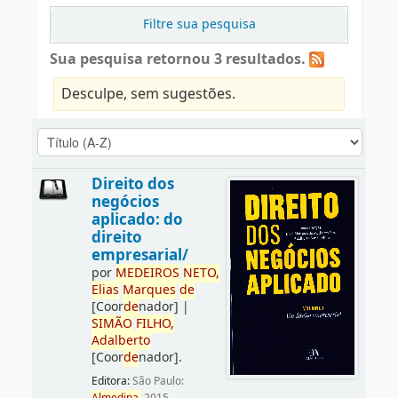
Filtre sua pesquisa
Sua pesquisa retornou 3 resultados.
Desculpe, sem sugestões.
Direito dos
negócios
aplicado: do
direito
empresarial/
por
ME
DE
IROS
NETO,
Elias
Marques
de
[Coor
de
nador]
|
SIMÃO
FILHO,
Adalberto
[Coor
de
nador]
.
Editora:
São Paulo: