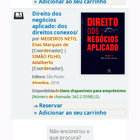
Adicionar ao seu carrinho
Direito dos
negócios
aplicado: dos
direitos conexos/
por
ME
DE
IROS
NETO,
Elias
Marques
de
[Coor
de
nador]
|
SIMÃO
FILHO,
Adalberto
[Coor
de
nador]
.
Editora:
São Paulo:
Almedina,
2016
Disponibilida
de
:
Itens disponíveis para empréstimo:
[
Número
de
chamada:
342.2 D598
]
(2).
Reservar
Adicionar ao seu carrinho
Não encontrou o
que procura?