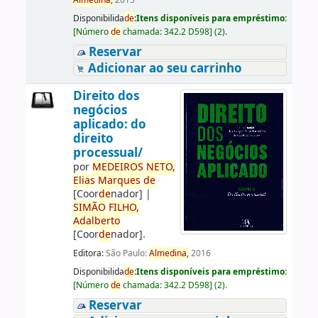
Almedina,
2015
Disponibilida
de
:
Itens disponíveis para empréstimo:
[
Número
de
chamada:
342.2 D598
]
(2).
Reservar
Adicionar ao seu carrinho
Direito dos
negócios
aplicado: do
direito
processual/
por
ME
DE
IROS
NETO,
Elias
Marques
de
[Coor
de
nador]
|
SIMÃO
FILHO,
Adalberto
[Coor
de
nador]
.
Editora:
São Paulo:
Almedina,
2016
Disponibilida
de
:
Itens disponíveis para empréstimo:
[
Número
de
chamada:
342.2 D598
]
(2).
Reservar