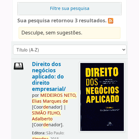
Filtre sua pesquisa
Sua pesquisa retornou 3 resultados.
Desculpe, sem sugestões.
Direito dos
negócios
aplicado: do
direito
empresarial/
por
ME
DE
IROS
NETO,
Elias
Marques
de
[Coor
de
nador]
|
SIMÃO
FILHO,
Adalberto
[Coor
de
nador]
.
Editora:
São Paulo: